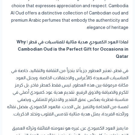
choice that expresses appreciation and respect. Cambodia
Al Oud offers a distinctive collection of Cambodian oud and
premium Arabic perfumes that embody the authenticity and
elegance of heritage.
لماذا العود الكمبودي هدية مثالية للمناسبات في قطر | Why
Cambodian Oud is the Perfect Gift for Occasions in
Qatar
في قطر، تعتبر العطور جزءاً لا يتجزأ من الثقافة والتقاليد، خاصة في
المناسبات السعيدة كالأعراس والاحتفالات الخاصة. ويحتل العود
مكانة مرموقة بين هذه العطور، ليس فقط كعطر فاخر، بل كرمز
للكرم والضيافة والذوق الرفيع. تقديم هدية عود كمبودي أصلي في
مناسبة قطرية يعكس عمق التقدير والاحترام للمتلقي، ويضفي
لمسة من الفخامة والتميز على الحدث. فالعود الكمبودي، بفضل نقائه
ورائحته الفريدة، يمثل هدية مثالية تلامس القلوب وتخلد الذكريات.
ما يميز العود الكمبودي عن غيره هو نعومته الفائقة وثرائه العميق