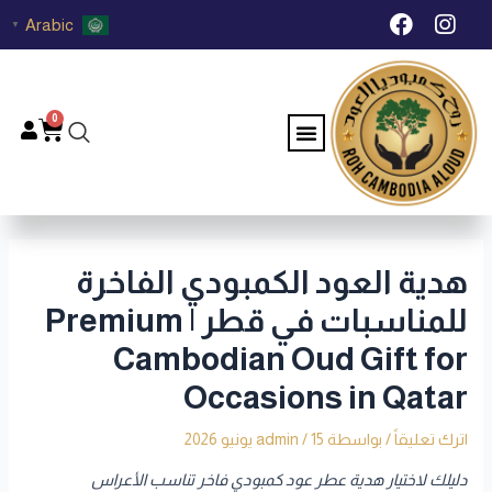
خطي
Post
F
I
Arabic
▼
لى
navigation
a
n
c
s
لمحتوى
e
t
b
a
0
Menu
Cart
o
g
o
r
k
a
m
هدية العود الكمبودي الفاخرة
للمناسبات في قطر | Premium
Cambodian Oud Gift for
Occasions in Qatar
اترك تعليقاً
/ بواسطة
15 يونيو 2026
/
admin
دليلك لاختيار هدية عطر عود كمبودي فاخر تناسب الأعراس