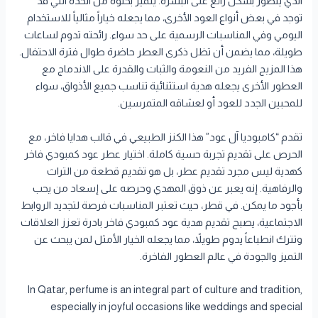
الذي يتطور بشكل رائع على البشرة. يتميز بخلوّه من الحدة التي قد
توجد في بعض أنواع العود الأخرى، مما يجعله خياراً مثالياً للاستخدام
اليومي وفي المناسبات الرسمية على حد سواء. رائحته تدوم لساعات
طويلة، مما يضمن أن تظل ذكرى العطر حاضرة طوال فترة الاحتفال.
هذا المزيج الفريد من النعومة والثبات والقدرة على الاندماج مع
العطور الأخرى يجعله هدية استثنائية تناسب جميع الأذواق، سواء
للمحبين الجدد للعود أو لعشاقه المتمرسين.
تقدم “كامبوديا آل عود” هذا الكنز الطبيعي في قالب هدايا فاخر، مع
الحرص على تقديم تجربة حسية كاملة. اختيار عطر عود كمبودي فاخر
كهدية ليس مجرد تقديم عطر، بل هو تقديم قطعة من التراث
والرفاهية. إنه يعبر عن ذوق المهدي وحرصه على إسعاد من يحب
بأجود ما يمكن. في قطر، حيث تعتبر المناسبات فرصة لتجديد الروابط
الاجتماعية، يصبح تقديم هدية عود كمبودي فاخر بادرة تعزز العلاقات
وتترك انطباعاً يدوم طويلاً، مما يجعله الخيار الأمثل لمن يبحث عن
التميز والجودة في عالم العطور الفاخرة.
In Qatar, perfume is an integral part of culture and tradition,
especially in joyful occasions like weddings and special