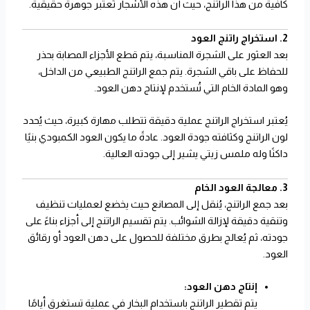
كافية من هذا الراتنج، حيث أن هذه الأشجار تُعتبر جوهرة حقيقية.
2. استخراج راتنج العود
بعد العثور على الشجرة المناسبة، يتم قطع الأجزاء المصابة بحذر
للحفاظ على باقي الشجرة. يتم جمع الراتنج الطبيعي من الداخل،
وهو المادة الخام التي تُستخدم لإنتاج دهن العود.
يُعتبر استخراج الراتنج عملية دقيقة تتطلب مهارة كبيرة، حيث يُحدد
لون الراتنج وكثافته جودة العود. عادةً ما يكون العود الكمبودي بنيًا
داكنًا وله ملمس زيتي يشير إلى جودته العالية.
3. معالجة العود الخام
بعد جمع الراتنج، يُنقل إلى المصانع حيث يخضع لعمليات تنظيف
وتنقية دقيقة لإزالة الشوائب. يتم تقسيم الراتنج إلى أجزاء بناءً على
جودته، ثم يُعالج بطرق مختلفة للحصول على دهن العود أو رقائق
العود.
إنتاج دهن العود:
يتم تقطير الراتنج باستخدام البخار في عملية تستغرق أيامًا