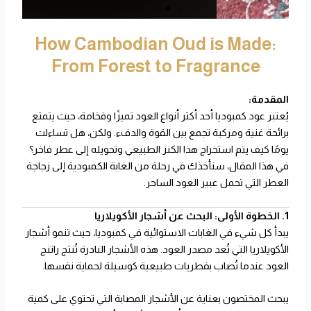
d
e
How Cambodian Oud is Made:
From Forest to Fragrance
المقدمة:
يُعتبر عود كمبوديا أحد أكثر أنواع العود تميزًا وفخامة، حيث يتمتع
برائحة غنية ومركبة تجمع بين القوة والدفء. ولكن، هل تساءلت
يومًا كيف يتم استخراج هذا الكنز الطبيعي وتحويله إلى عطر فاخر؟
في هذا المقال، سنأخذك في رحلة من الغابة الكمبودية إلى زجاجة
العطر التي تحمل عبير العود الساحر.
1. الخطوة الأولى: البحث عن أشجار الأكويلاريا
يبدأ كل شيء في الغابات الاستوائية في كمبوديا، حيث تنمو أشجار
الأكويلاريا التي تُعد مصدر العود. هذه الأشجار النادرة تُنتج راتنج
العود عندما تُصاب بفطريات طبيعية كوسيلة لحماية نفسها.
يبحث المختصون بعناية عن الأشجار المصابة التي تحتوي على كمية