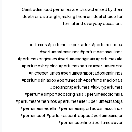
Cambodian oud perfumes are characterized by their
depth and strength, making them an ideal choice for
formal and everyday occasions.
#perfumes #perfumesimportados #perfumeshop
#perfumesfemininos #perfumesmasculinos
#perfumesoriginales #perfumesoriginais #perfumesale
#perfumeshopping #perfumesnatura #perfumestore
#nicheperfumes #perfumesimportadosfemininos
#perfumesinlagos #perfumesph #perfumesnacionais
#dexandraperfumes #luxuryperfumes
#perfumesimportadosoriginais #perfumescolombia
#perfumesfemeninos #perfumeseller #perfumesinabuja
#perfumesmedellin #perfumesimportadosmasculinos
#perfumeset #perfumescontratipos #perfumesmujer
#perfumesonline #perfumeslover