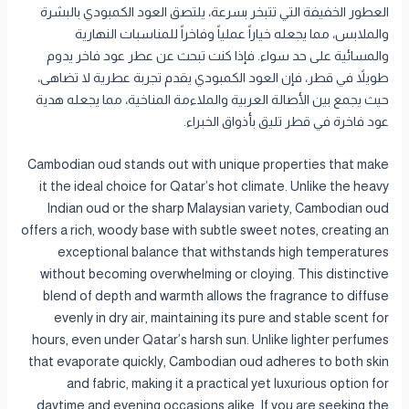
العطور الخفيفة التي تتبخر بسرعة، يلتصق العود الكمبودي بالبشرة
والملابس، مما يجعله خياراً عملياً وفاخراً للمناسبات النهارية
والمسائية على حد سواء. فإذا كنت تبحث عن عطر عود فاخر يدوم
طويلاً في قطر، فإن العود الكمبودي يقدم تجربة عطرية لا تضاهى،
حيث يجمع بين الأصالة العربية والملاءمة المناخية، مما يجعله هدية
عود فاخرة في قطر تليق بأذواق الخبراء.
Cambodian oud stands out with unique properties that make
it the ideal choice for Qatar’s hot climate. Unlike the heavy
Indian oud or the sharp Malaysian variety, Cambodian oud
offers a rich, woody base with subtle sweet notes, creating an
exceptional balance that withstands high temperatures
without becoming overwhelming or cloying. This distinctive
blend of depth and warmth allows the fragrance to diffuse
evenly in dry air, maintaining its pure and stable scent for
hours, even under Qatar’s harsh sun. Unlike lighter perfumes
that evaporate quickly, Cambodian oud adheres to both skin
and fabric, making it a practical yet luxurious option for
daytime and evening occasions alike. If you are seeking the