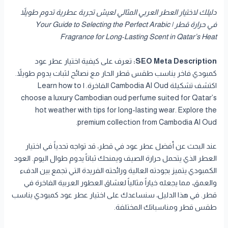
دليلك لاختيار العطر العربي المثالي لعيش تجربة عطرية تدوم طويلاً
في حرارة قطر | Your Guide to Selecting the Perfect Arabic
Fragrance for Long-Lasting Scent in Qatar’s Heat
تعرف على كيفية اختيار عطر عود
SEO Meta Description:
كمبودي فاخر يناسب طقس قطر الحار مع نصائح لثبات يدوم طويلاً.
اكتشف تشكيلة Cambodia Al Oud الفاخرة. | Learn how to
choose a luxury Cambodian oud perfume suited for Qatar’s
hot weather with tips for long-lasting wear. Explore the
premium collection from Cambodia Al Oud.
عند البحث عن أفضل عطر عود في قطر، قد تواجه تحدياً في اختيار
العطر الذي يتحمل حرارة الصيف ويمنحك ثباتاً يدوم طوال اليوم. العود
الكمبودي يتميز بجودته العالية ورائحته الفريدة التي تجمع بين الدفء
والعمق، مما يجعله خياراً مثالياً لعشاق العطور العربية الفاخرة في
قطر. في هذا الدليل، سنساعدك على اختيار عطر عود كمبودي يناسب
طقس قطر ومناسباتك المختلفة.