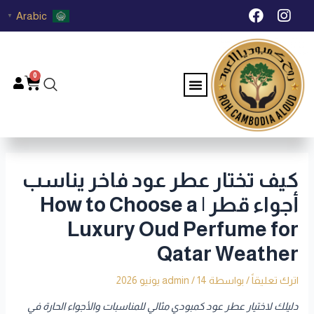
خطي
Post
F
I
Arabic
▼
لى
navigation
a
n
c
s
لمحتوى
e
t
b
a
0
Menu
Cart
o
g
o
r
k
a
m
كيف تختار عطر عود فاخر يناسب
أجواء قطر | How to Choose a
Luxury Oud Perfume for
Qatar Weather
اترك تعليقاً
/ بواسطة
14 يونيو 2026
/
admin
دليلك لاختيار عطر عود كمبودي مثالي للمناسبات والأجواء الحارة في