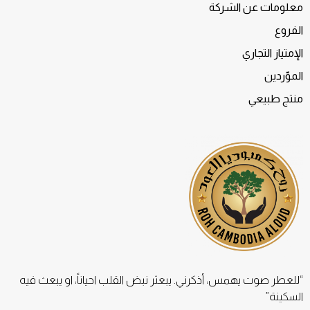
معلومات عن الشركة
الفروع
الإمتياز التجاري
الموّردين
منتج طبيعي
“للعطر صوت يهمس، أذكرني. يبعثر نبض القلب احياناً، او يبعث فيه
السكينة”