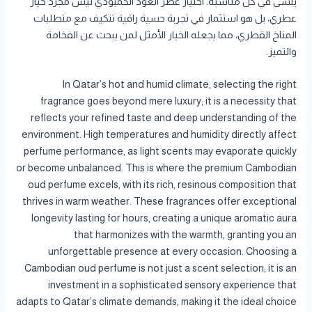
يُنسى في كل مناسبة. اختيار عطر العود الكمبودي ليس مجرد خيار
عطري، بل هو استثمار في تجربة حسية راقية تتكيف مع متطلبات
المناخ القطري، مما يجعله الخيار الأمثل لمن يبحث عن الفخامة
والتميز.
In Qatar’s hot and humid climate, selecting the right
fragrance goes beyond mere luxury; it is a necessity that
reflects your refined taste and deep understanding of the
environment. High temperatures and humidity directly affect
perfume performance, as light scents may evaporate quickly
or become unbalanced. This is where the premium Cambodian
oud perfume excels, with its rich, resinous composition that
thrives in warm weather. These fragrances offer exceptional
longevity lasting for hours, creating a unique aromatic aura
that harmonizes with the warmth, granting you an
unforgettable presence at every occasion. Choosing a
Cambodian oud perfume is not just a scent selection; it is an
investment in a sophisticated sensory experience that
adapts to Qatar’s climate demands, making it the ideal choice