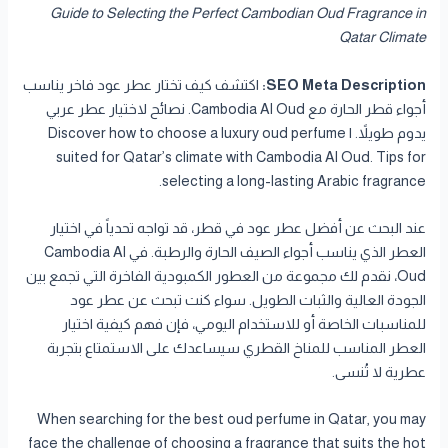
Guide to Selecting the Perfect Cambodian Oud Fragrance in
Qatar Climate
SEO Meta Description:
اكتشف كيف تختار عطر عود فاخر يناسب
أجواء قطر الحارة مع Cambodia Al Oud. نصائح لاختيار عطر عربي
يدوم طويلاً. | Discover how to choose a luxury oud perfume
suited for Qatar’s climate with Cambodia Al Oud. Tips for
selecting a long-lasting Arabic fragrance.
عند البحث عن أفضل عطر عود في قطر، قد تواجه تحدياً في اختيار
العطر الذي يناسب أجواء الصيف الحارة والرطبة. في Cambodia Al
Oud، نقدم لك مجموعة من العطور الكمبودية الفاخرة التي تجمع بين
الجودة العالية والثبات الطويل. سواء كنت تبحث عن عطر عود
للمناسبات الخاصة أو للاستخدام اليومي، فإن فهم كيفية اختيار
العطر المناسب للمناخ القطري سيساعدك على الاستمتاع بتجربة
عطرية لا تُنسى.
When searching for the best oud perfume in Qatar, you may
face the challenge of choosing a fragrance that suits the hot