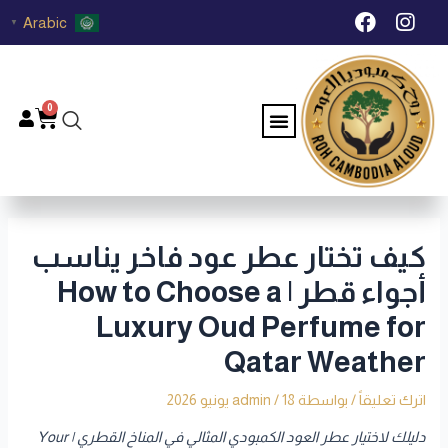
خطي
Post
F
I
Arabic
▼
لى
navigation
a
n
c
s
لمحتوى
e
t
b
a
0
Menu
Cart
o
g
o
r
k
a
m
كيف تختار عطر عود فاخر يناسب
أجواء قطر | How to Choose a
Luxury Oud Perfume for
Qatar Weather
اترك تعليقاً
/ بواسطة
18 يونيو 2026
/
admin
دليلك لاختيار عطر العود الكمبودي المثالي في المناخ القطري | Your