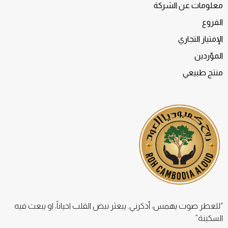
معلومات عن الشركة
الفروع
الإمتياز التجاري
الموّردين
منتج طبيعي
“للعطر صوت يهمس، أذكرني. يبعثر نبض القلب احياناً، او يبعث فيه
السكينة”