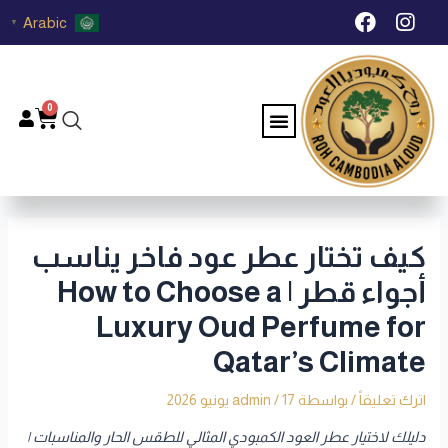
خطي
Post
F
I
Arabic
▼
لى
navigation
a
n
c
s
لمحتوى
e
t
b
a
0
Menu
Cart
o
g
o
r
k
a
m
كيف تختار عطر عود فاخر يناسب
أجواء قطر | How to Choose a
Luxury Oud Perfume for
Qatar’s Climate
اترك تعليقاً
/ بواسطة
17 يونيو 2026
/
admin
دليلك لاختيار عطر العود الكمبودي المثالي للطقس الحار والمناسبات |