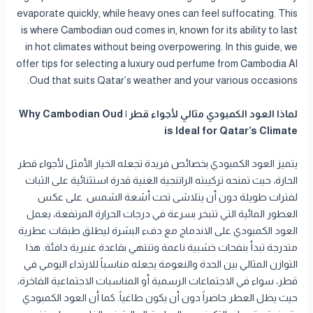
evaporate quickly, while heavy ones can feel suffocating. This
is where Cambodian oud comes in, known for its ability to last
in hot climates without being overpowering. In this guide, we
offer tips for selecting a luxury oud perfume from Cambodia Al
Oud that suits Qatar’s weather and your various occasions.
لماذا العود الكمبودي مثالي لأجواء قطر | Why Cambodian Oud
is Ideal for Qatar’s Climate
يتميز العود الكمبودي بخصائص فريدة تجعله الخيار الأمثل لأجواء قطر
الحارة، حيث تمنحه تركيبته الراتنجية الغنية قدرة استثنائية على الثبات
لفترات طويلة دون أن يتلاشى تحت أشعة الشمس. على عكس
العطور المائية التي تتبخر بسرعة في درجات الحرارة المرتفعة، يعمل
العود الكمبودي على الاندماج مع دفء البشرة ليطلق طبقات عطرية
متدرجة تبدأ بنفحات خشبية ناعمة وتنتهي بقاعدة عنبرية دافئة. هذا
التوازن المثالي بين الحدة والنعومة يجعله مناسباً للارتداء اليومي في
قطر، سواء في الاجتماعات الرسمية أو المناسبات الاجتماعية الفاخرة،
حيث يظل العطر حاضراً دون أن يكون طاغياً. كما أن العود الكمبودي