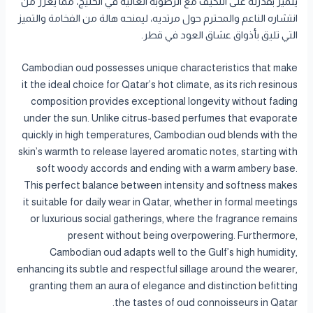
يتميز بقدرته على التكيف مع الرطوبة العالية في الخليج، مما يعزز من
انتشاره الناعم والمحترم حول مرتديه، ليمنحه هالة من الفخامة والتميز
التي تليق بأذواق عشاق العود في قطر.
Cambodian oud possesses unique characteristics that make
it the ideal choice for Qatar’s hot climate, as its rich resinous
composition provides exceptional longevity without fading
under the sun. Unlike citrus-based perfumes that evaporate
quickly in high temperatures, Cambodian oud blends with the
skin’s warmth to release layered aromatic notes, starting with
soft woody accords and ending with a warm ambery base.
This perfect balance between intensity and softness makes
it suitable for daily wear in Qatar, whether in formal meetings
or luxurious social gatherings, where the fragrance remains
present without being overpowering. Furthermore,
Cambodian oud adapts well to the Gulf’s high humidity,
enhancing its subtle and respectful sillage around the wearer,
granting them an aura of elegance and distinction befitting
the tastes of oud connoisseurs in Qatar.