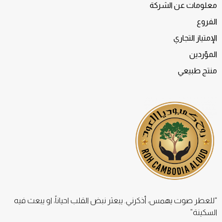
معلومات عن الشركة
الفروع
الإمتياز التجاري
الموّردين
منتج طبيعي
“للعطر صوت يهمس، أذكرني. يبعثر نبض القلب احياناً، او يبعث فيه
السكينة”