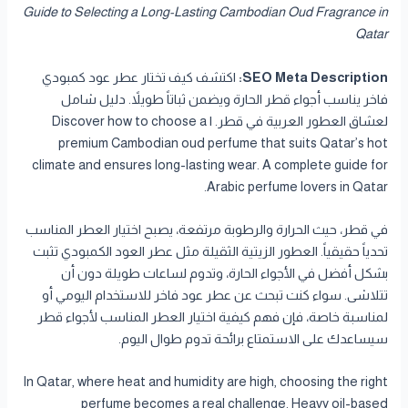
Guide to Selecting a Long-Lasting Cambodian Oud Fragrance in
Qatar
SEO Meta Description:
اكتشف كيف تختار عطر عود كمبودي
فاخر يناسب أجواء قطر الحارة ويضمن ثباتاً طويلاً. دليل شامل
لعشاق العطور العربية في قطر. | Discover how to choose a
premium Cambodian oud perfume that suits Qatar’s hot
climate and ensures long-lasting wear. A complete guide for
Arabic perfume lovers in Qatar.
في قطر، حيث الحرارة والرطوبة مرتفعة، يصبح اختيار العطر المناسب
تحدياً حقيقياً. العطور الزيتية الثقيلة مثل عطر العود الكمبودي تثبت
بشكل أفضل في الأجواء الحارة، وتدوم لساعات طويلة دون أن
تتلاشى. سواء كنت تبحث عن عطر عود فاخر للاستخدام اليومي أو
لمناسبة خاصة، فإن فهم كيفية اختيار العطر المناسب لأجواء قطر
سيساعدك على الاستمتاع برائحة تدوم طوال اليوم.
In Qatar, where heat and humidity are high, choosing the right
perfume becomes a real challenge. Heavy oil-based