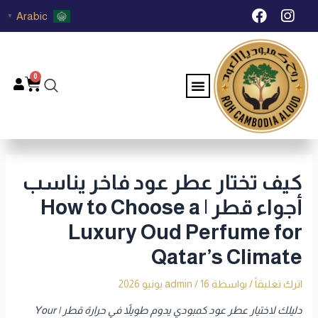
خطي
Post
F
I
Arabic
▼
لى
navigation
a
n
c
s
لمحتوى
e
t
b
a
0
Menu
Cart
o
g
o
r
k
a
m
كيف تختار عطر عود فاخر يناسب
أجواء قطر | How to Choose a
Luxury Oud Perfume for
Qatar’s Climate
اترك تعليقاً
/ بواسطة
16 يونيو 2026
/
admin
دليلك لاختيار عطر عود كمبودي يدوم طويلاً في حرارة قطر | Your