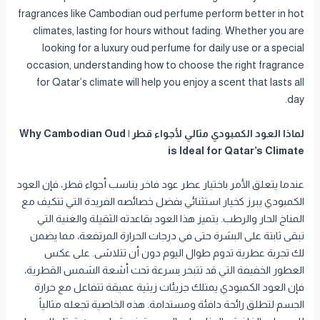
fragrances like Cambodian oud perfume perform better in hot
climates, lasting for hours without fading. Whether you are
looking for a luxury oud perfume for daily use or a special
occasion, understanding how to choose the right fragrance
for Qatar’s climate will help you enjoy a scent that lasts all
day.
لماذا العود الكمبودي مثالي لأجواء قطر | Why Cambodian Oud
is Ideal for Qatar’s Climate
عندما يتعلق الأمر باختيار عطر عود فاخر يناسب أجواء قطر، فإن العود
الكمبودي يبرز كخيار استثنائي بفضل خصائصه الفريدة التي تتكيف مع
المناخ الحار والرطب. يتميز هذا العود بقاعدته الثقيلة والغنية التي
تبقى ثابتة على البشرة حتى في درجات الحرارة المرتفعة، مما يضمن
لك تجربة عطرية تدوم طوال اليوم دون أن تتلاشى. على عكس
العطور الخفيفة التي قد تتبخر بسرعة تحت أشعة الشمس القطرية،
فإن العود الكمبودي يمتلك جزيئات زيتية عميقة تتفاعل مع حرارة
الجسم لتطلق رائحة دافئة ومستدامة. هذه الخاصية تجعله مثالياً