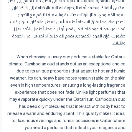
للسهرات الفاخرة والمناسبات الرسمية في قطر، حيث تحتاج إلى عطر
يعكس أناقتك ويصمد أمام الرطوبة العالية. بالإضافة إلى ذلك، فإن
العود الكمبودي يمتاز بنوتات خشبية وبلسمية تتناغم مع الأجواء
الصحراوية، مما يخلق انسجاماً طبيعياً بين العطر والمكان. سواء كنت
تبحث عن هدية عود فاخرة في قطر أو تريد عطراً طويل الأمد يعزز
حضورك، فإن العود الكمبودي يقدم لك مزيجاً لا يُضاهى من الجودة
والثبات.
When choosing a luxury oud perfume suitable for Qatar’s
climate, Cambodian oud stands out as an exceptional choice
due to its unique properties that adapt to hot and humid
weather. Its rich, heavy base notes remain stable on the skin
even in high temperatures, ensuring a long-lasting fragrance
experience that does not fade. Unlike light perfumes that
may evaporate quickly under the Qatari sun, Cambodian oud
has deep oily molecules that interact with body heat to
release a warm and enduring scent. This quality makes it ideal
for luxurious evenings and formal occasions in Qatar, where
you need a perfume that reflects your elegance and