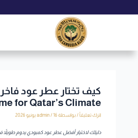
خطي
Post
لى
navigation
لمحتوى
me for Qatar’s Climate
اترك تعليقاً
/ بواسطة
16 يونيو 2026
/
admin
دليلك لاختيار أفضل عطر عود كمبودي يدوم طويلاً في حرارة قطر | Best Cambodian Oud That Lasts in Qatar’s Heat