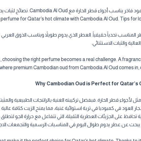
 perfume for Qatar’s hot climate with Cambodia Al Oud. Tips for lo
ر المناسب تحدياً حقيقياً. العطر الذي يدوم طويلاً ويناسب الذوق العربي ا
, choosing the right perfume becomes a real challenge. A fragrance 
s where premium Cambodian oud from Cambodia Al Oud comes in, com
ثل لأجواء قطر الحارة. فبفضل تركيبته الغنية بالراتنجات الطبيعية والمثب
لعود في كمبوديا في تربة استوائية غنية، مما يمنح الزيت كثافة عالية 
دية تحافظ على الجزيئات العطرية الثقيلة، التي تتفاعل مع حرارة الجو لت
من يبحث عن عطر يدوم طوال اليوم في المناسبات الرسمية والتجمعات الا
 make it the perfect choice for Qatar’s hot climate. Thanks to it