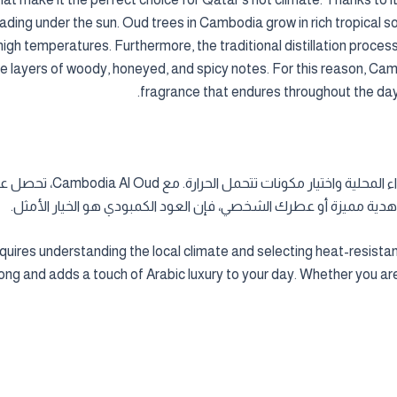
fading under the sun. Oud trees in Cambodia grow in rich tropical soi
 high temperatures. Furthermore, the traditional distillation proc
ple layers of woody, honeyed, and spicy notes. For this reason, Ca
fragrance that endures throughout the day 
اختيار عطر عود فاخر لقطر 
دية مميزة أو عطرك الشخصي، فإن العود الكمبودي هو الخيار الأمثل.
quires understanding the local climate and selecting heat-resista
ng and adds a touch of Arabic luxury to your day. Whether you are l