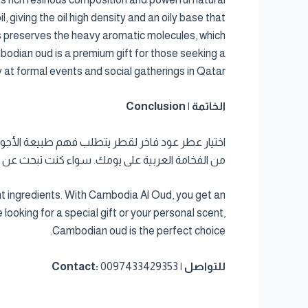
l, giving the oil high density and an oily base that
ess preserves the heavy aromatic molecules, which
mbodian oud is a premium gift for those seeking a
at formal events and social gatherings in Qatar.
الخاتمة | Conclusion
من الفخامة العربية على يومك. سواء كنت تبحث عن ه
nt ingredients. With Cambodia Al Oud, you get an
ooking for a special gift or your personal scent,
Cambodian oud is the perfect choice.
للتواصل | Contact:
0097433429353