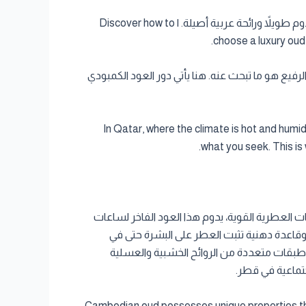
اكتشف كيف تختار عطر عود فاخر يناسب أجواء قطر الحارة مع Cambodia Al Oud. نصائح لثبات يدوم طويلاً ورائحة عربية أصيلة. | Discover how to
choose a luxury oud
لرفيع هو ما تبحث عنه. هنا يأتي دور العود الكمبودي
In Qatar, where the climate is hot and humid
what you seek. This i
تات العطرية القوية، يدوم هذا العود الفاخر لساعات
وقاعدة دهنية تثبت العطر على البشرة حتى في
طلق طبقات متعددة من الروائح الخشبية والعسلية
جتماعية في قطر.
Cambodian oud possesses unique properties that