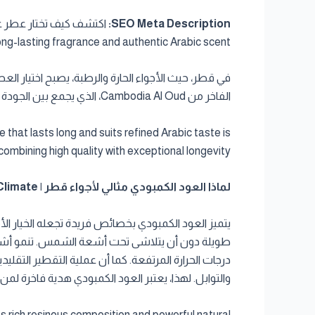
SEO Meta Description:
ng-lasting fragrance and authentic Arabic scent.
في قطر، حيث الأجواء الحارة والرطبة، يصبح اختيار العط
الفاخر من Cambodia Al Oud، الذي يجمع بين الجودة العالية والثبات الاستثنائي.
that lasts long and suits refined Arabic taste is
bining high quality with exceptional longevity.
لماذا العود الكمبودي مثالي لأجواء قطر | Why Cambodian Oud is Perfect for Qatar’s Climate
يتميز العود الكمبودي بخصائص فريدة تجعله الخيار الأم
طويلة دون أن يتلاشى تحت أشعة الشمس. تنمو أشجار ا
درجات الحرارة المرتفعة. كما أن عملية التقطير التقلي
والتوابل. لهذا، يعتبر العود الكمبودي هدية فاخرة ل
s rich resinous composition and powerful natural