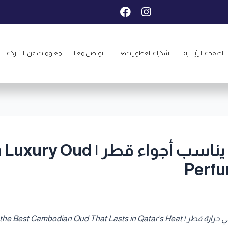
F
I
a
n
c
s
e
t
b
a
الصفحة الرئيسية
تشكيلة العطورات
تواصل معنا
معلومات عن الشركة
o
g
o
r
k
a
m
كيف تختار عطر عود فاخر يناسب 
Perfu
Your Guide to Selecting the 