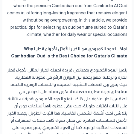
where the premium Cambodian oud from Cambodia Al Oud
comes in, offering long-lasting fragrance that remains elegant
without being overpowering. In this article, we provide
practical tips for selecting an oud perfume suited to Qatar’s
climate, whether for daily wear or special occasions.
لماذا العود الكمبودي هو الخيار الأمثل لأجواء قطر | Why
Cambodian Oud is the Best Choice for Qatar’s Climate
يتميز العود الكمبودي بخصائص فريدة تجعله الخيار المثالي لأجواء قطر
الحارة والرطبة. فهو يجمع بين التوازن الرائع في مكوناته العطرية،
حيث يمزج بين النغمات الخشبية العميقة واللمسات الزهرية الناعمة،
مما يخلق تجربة عطرية منعشة لا تكون ثقيلة على الحواس في
الطقس الحار. علاوة على ذلك، يتمتع العود الكمبودي بقدرة استثنائية
على الثبات لفترات طويلة، حيث يبقى عطره زاهياً لساعات دون أن
يتلاشى تحت أشعة الشمس القاسية. هذا الثبات الطويل يجعله الخيار
الأمثل للمناسبات الفاخرة في قطر، سواء كانت حفلات السهرات أو
التجمعات العائلية الراقية. كما أن العود الكمبودي يتميز بقدرته على