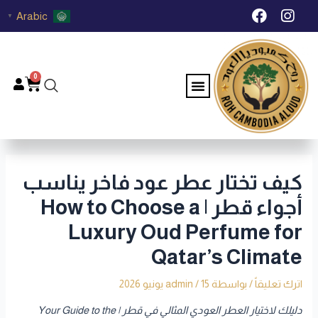
خطي
Post
F
I
Arabic
▼
لى
navigation
a
n
c
s
لمحتوى
e
t
b
a
0
Menu
Cart
o
g
o
r
k
a
m
كيف تختار عطر عود فاخر يناسب
أجواء قطر | How to Choose a
Luxury Oud Perfume for
Qatar’s Climate
اترك تعليقاً
/ بواسطة
15 يونيو 2026
/
admin
دليلك لاختيار العطر العودي المثالي في قطر | Your Guide to the