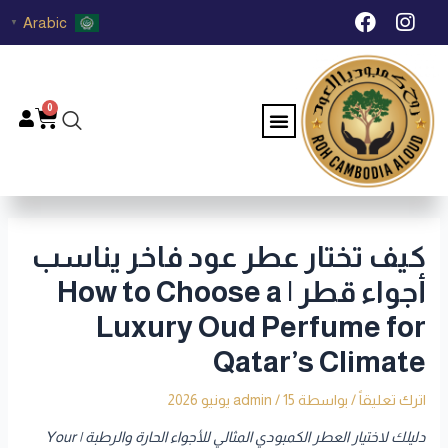
خطي
Post
F
I
Arabic
▼
لى
navigation
a
n
c
s
لمحتوى
e
t
b
a
0
Menu
Cart
o
g
o
r
k
a
m
كيف تختار عطر عود فاخر يناسب
أجواء قطر | How to Choose a
Luxury Oud Perfume for
Qatar’s Climate
اترك تعليقاً
/ بواسطة
15 يونيو 2026
/
admin
دليلك لاختيار العطر الكمبودي المثالي للأجواء الحارة والرطبة | Your