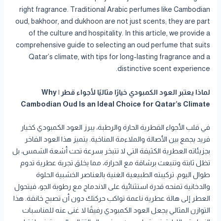
right fragrance. Traditional Arabic perfumes like Cambodian
oud, bakhoor, and dukhoon are not just scents; they are part
of the culture and hospitality. In this article, we provide a
comprehensive guide to selecting an oud perfume that suits
Qatar’s climate, with tips for long-lasting fragrance and a
distinctive scent experience.
لماذا يعتبر العود الكمبودي خيارًا مثاليًا لأجواء قطر | Why
Cambodian Oud Is an Ideal Choice for Qatar’s Climate
في قلب الأجواء القطرية الحارة والرطبة، يبرز العود الكمبودي كخيار
فريد يجمع بين الأصالة والملاءمة المناخية. يتميز هذا العود الفاخر
بجزيئاته العطرية الكثيفة التي لا تتبخر بسرعة تحت أشعة الشمس، بل
تظل ثابتة وتنبعث برشاقة مع الحرارة، مما يخلق تجربة عطرية تدوم
طوال اليوم. تركيبته الطبيعية الغنية بالعناصر الخشبية الحلوة
والدخانية تمنحه قدرة استثنائية على الاندماج مع رطوبة الجو، فيتحول
العطر إلى هالة عطرية ناعمة تواكب حركتك دون أن تصبح خانقة. هذا
التوازن المثالي يجعل العود الكمبودي رفيقًا لا غنى عنه للمناسبات