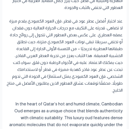
النهارية والليلية في قطر، حيث يبرز جمال التقاليد العربية في اختيار
العطور التي تحتفي بالثبات والجودة.
عند اختيار أفضل عطر عود في قطر، فإن العود الكمبودي يقدم ميزة
لا تضاهى: قدرته على التكيف مع درجات الحرارة العالية دون فقدان
عمقه العطري. على عكس بعض العطور التي تتحول إلى روائح حادة
أو تختفي سريعًا، تبقى نوتات العود الكمبودي متزنة، حيث تطلق
طبقاتها العطرية تدريجيًا – من اللمسة الأولى الحارة إلى القاعدة
الخشبية العميقة. هذا الثبات يعزز من تجربة العطر العربي الفاخر،
حيث يمكنك الاعتماد عليه في الأجواء الرطبة دون قلق. سواء كنت
تبحث عن عطر عود فاخر كهدية مميزة في قطر أو لاستخدامك
الشخصي، فإن العود الكمبودي يمثل استثمارًا في الجودة التي تدوم
طويلاً، محققًا توقعات عشاق العطور الذين يطلبون الأفضل في مناخ
الخليج.
In the heart of Qatar’s hot and humid climate, Cambodian
Oud emerges as a unique choice that blends authenticity
with climatic suitability. This luxury oud features dense
aromatic molecules that do not evaporate quickly under the