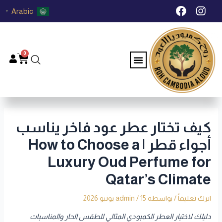
خطي
Post
F
I
Arabic
▼
لى
navigation
a
n
c
s
لمحتوى
e
t
b
a
0
Menu
Cart
o
g
o
r
k
a
m
كيف تختار عطر عود فاخر يناسب
أجواء قطر | How to Choose a
Luxury Oud Perfume for
Qatar’s Climate
اترك تعليقاً
/ بواسطة
15 يونيو 2026
/
admin
دليلك لاختيار العطر الكمبودي المثالي للطقس الحار والمناسبات