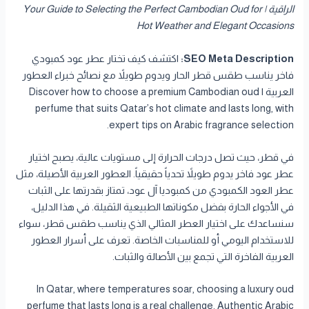
الراقية | Your Guide to Selecting the Perfect Cambodian Oud for
Hot Weather and Elegant Occasions
SEO Meta Description:
اكتشف كيف تختار عطر عود كمبودي
فاخر يناسب طقس قطر الحار ويدوم طويلاً مع نصائح خبراء العطور
العربية | Discover how to choose a premium Cambodian oud
perfume that suits Qatar’s hot climate and lasts long, with
expert tips on Arabic fragrance selection.
في قطر، حيث تصل درجات الحرارة إلى مستويات عالية، يصبح اختيار
عطر عود فاخر يدوم طويلاً تحدياً حقيقياً. العطور العربية الأصيلة، مثل
عطر العود الكمبودي من كمبوديا آل عود، تمتاز بقدرتها على الثبات
في الأجواء الحارة بفضل مكوناتها الطبيعية الثقيلة. في هذا الدليل،
سنساعدك على اختيار العطر المثالي الذي يناسب طقس قطر، سواء
للاستخدام اليومي أو للمناسبات الخاصة. تعرف على أسرار العطور
العربية الفاخرة التي تجمع بين الأصالة والثبات.
In Qatar, where temperatures soar, choosing a luxury oud
perfume that lasts long is a real challenge. Authentic Arabic