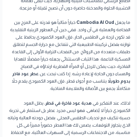
الطابع الرسمي للمناسبات الليلية والنهارية، حيث تبقى نغماته
الخشبية الحلوة والمدخنة حاضرة دون أن تصبح ثقيلة أو مزعجة.
ما يجعل
Cambodia Al Oud
خياراً مثالياً هو قدرته على المزج بين
الفخامة والعملية في آن واحد. ففي حين أن العطور الزيتية التقليدية
قد تكون لزجة في الطقس الحار، فإن العود الكمبودي يحافظ على
توازنه بفضل تركيبته الطبيعية التي تتفاعل مع حرارة الجسم لتطلق
طبقات متعددة من الروائح: من النفحات الترابية الأولى إلى القاعدة
المسكية الناعمة. هذا الثبات الاستثنائي يجعله خياراً مفضلاً للهدايا
الفاخرة، حيث يمكن للرجل أو المرأة القطرية ارتداؤه في الصباح
والمساء دون الحاجة لإعادة رشه. إذا كنت تبحث عن
عطر عود فاخر
يدوم طويلاً
يتناسب مع أجواء قطر، فإن العود الكمبودي يقدم حلاً
متكاملاً يجمع بين الأصالة والملاءمة المناخية.
لذلك، عند التفكير في
هدية عود فاخرة في قطر
، يظل العود
الكمبودي خياراً لا يُضاهى، فهو ليس مجرد عطر بل استثمار في تجربة
حسية تتكيف مع تحديات الطقس المحلي. بفضل جودته العالية وثباته
الذي يتجاوز التوقعات، يضمن لك هذا العطر حضوراً مميزاً في كل
مناسبة، من الاجتماعات الرسمية إلى السهرات العائلية، مع الحفاظ