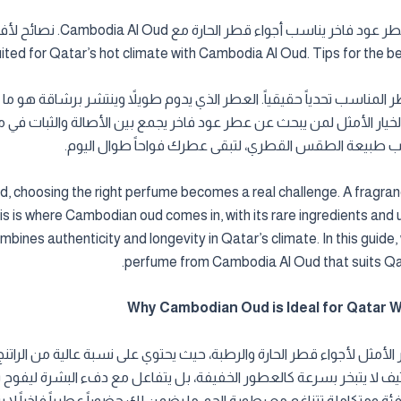
تعرف على كيفية اختيار ع
ted for Qatar’s hot climate with Cambodia Al Oud. Tips for the bes
طر المناسب تحدياً حقيقياً. العطر الذي يدوم طويلاً وينتشر برشاقة هو ما 
ن الخيار الأمثل لمن يبحث عن عطر عود فاخر يجمع بين الأصالة والثبات في 
d, choosing the right perfume becomes a real challenge. A fragran
is is where Cambodian oud comes in, with its rare ingredients and u
ines authenticity and longevity in Qatar’s climate. In this guide, 
perfume from Cambodia Al Oud that suits Qata
ر الأمثل لأجواء قطر الحارة والرطبة، حيث يحتوي على نسبة عالية من الراتنج 
لكثيف لا يتبخر بسرعة كالعطور الخفيفة، بل يتفاعل مع دفء البشرة ليفوح 
ة ومتكاملة تتناغم مع رطوبة الجو، ما يضمن لك حضوراً عطرياً فاخراً لا يت