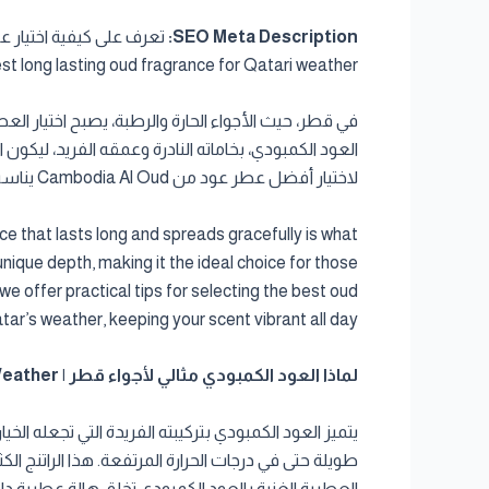
SEO Meta Description:
t long lasting oud fragrance for Qatari weather.
في قطر، حيث الأجواء الحارة والرطبة، يصبح اختيار الع
العود الكمبودي، بخاماته النادرة وعمقه الفريد، ليكو
لاختيار أفضل عطر عود من Cambodia Al Oud يناسب طبيعة الطقس القطري، لتبقى عطرك فواحاً طوال اليوم.
ce that lasts long and spreads gracefully is what
nique depth, making it the ideal choice for those
we offer practical tips for selecting the best oud
r’s weather, keeping your scent vibrant all day.
لماذا العود الكمبودي مثالي لأجواء قطر | Why Cambodian Oud is Ideal for Qatar Weather
يتميز العود الكمبودي بتركيبته الفريدة التي تجعله الخيا
طويلة حتى في درجات الحرارة المرتفعة. هذا الراتنج ا
العطرية الغنية بالعود الكمبودي تخلق هالة عطرية دافئ