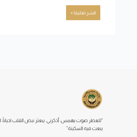
“للعطر صوت يهمس، أذكرني. يبعثر نبض القلب احياناً، ا
يبعث فيه السكينة”