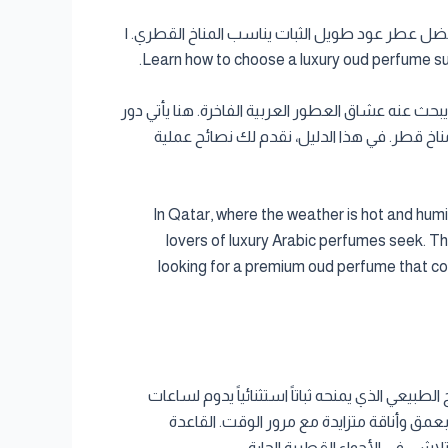
طر عود فاخر يناسب أجواء قطر الحارة مع Cambodia Al Oud. نصائح لأفضل عطر عود طويل الثبات يناسب المناخ القطري. |
Learn how to choose a luxury oud perfume sui
يبحث عنه عشاق العطور العربية الفاخرة. هنا يأتي دور
مناخ قطر. في هذا الدليل، نقدم لك نصائح عملية
In Qatar, where the weather is hot and humi
lovers of luxury Arabic perfumes seek. Th
looking for a premium oud perfume that comb
الطبيعي الذي يمنحه ثباتاً استثنائياً يدوم لساعات
بعمق وأناقة متزايدة مع مرور الوقت. القاعدة
لاشى في الأجواء القطرية الحارة.