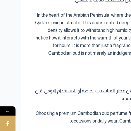
In the heart of the Arabian Peninsula, where t
Qatar’s unique climate. This oud is rooted deep 
density allows it to withstand high humidi
notice how it interacts with the warmth of your 
for hours. It is more than just a fragra
Cambodian oud is not merely an indulgenc
ر. سواء كنت تبحث عن عطر للمناسبات الخاصة أو للاستخدام اليومي، فإن
تيجة.
←
Choosing a premium Cambodian oud perfume fro
occasions or daily wear, Cambo