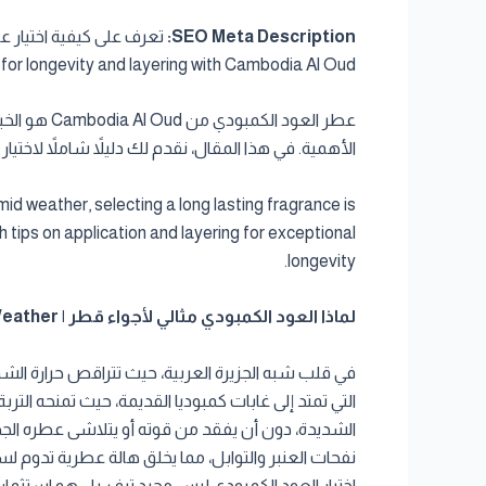
SEO Meta Description:
or longevity and layering with Cambodia Al Oud.
عطر العود 
الأهمية. في هذا المقال، نقدم لك دليلاً شاملاً ل
d weather, selecting a long lasting fragrance is
h tips on application and layering for exceptional
longevity.
لماذا العود الكمبودي مثالي لأجواء قطر | Why Cambodian Oud is Perfect for Qatar Weather
في قلب شبه الجزيرة العربية، حيث تتراقص حرارة الشمس
التي تمتد إلى غابات كمبوديا القديمة، حيث تمنحه التربة
الشديدة، دون أن يفقد من قوته أو يتلاشى عطره ال
نفحات العنبر والتوابل، مما يخلق هالة عطرية تدوم لس
اختيار العود الكمبودي ليس مجرد ترف، بل هو استثمار 