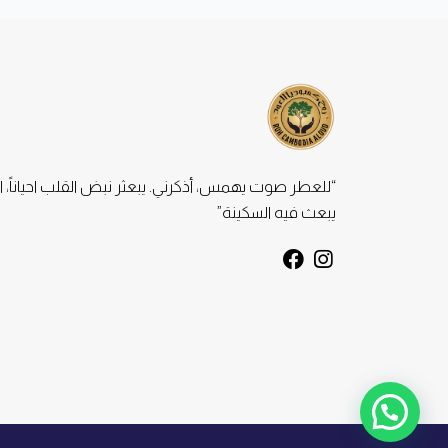
“للعطر صوت يهمس، أذكرني. يبعثر نبض القلب احياناً، ا
يبعث فيه السكينة”
F
I
a
n
c
s
e
t
b
a
o
g
o
r
k
a
m