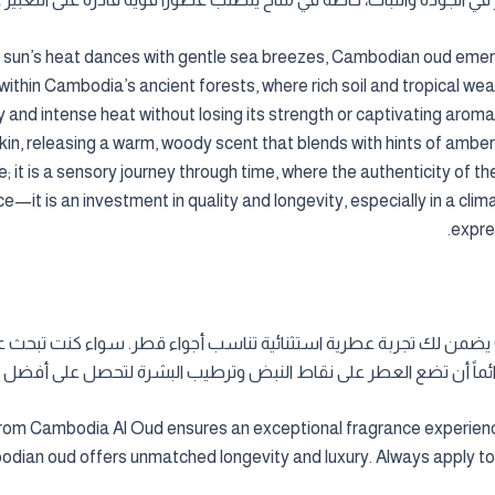
he sun’s heat dances with gentle sea breezes, Cambodian oud emer
within Cambodia’s ancient forests, where rich soil and tropical w
ty and intense heat without losing its strength or captivating aro
skin, releasing a warm, woody scent that blends with hints of amber
nce; it is a sensory journey through time, where the authenticity of 
e—it is an investment in quality and longevity, especially in a c
expre
اختيار عطر عود كمبودي فاخر من Cambodia Al Oud يضمن لك تجربة عطرية استثنائية تناسب أجواء قط
 دائماً أن تضع العطر على نقاط النبض وترطيب البشرة لتحصل على أفضل ن
m Cambodia Al Oud ensures an exceptional fragrance experience 
dian oud offers unmatched longevity and luxury. Always apply to p