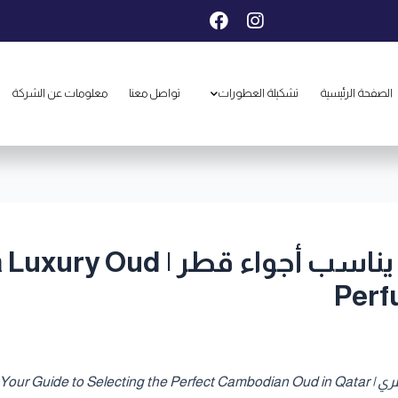
F
I
a
n
c
s
e
t
b
a
الصفحة الرئيسية
تشكيلة العطورات
تواصل معنا
معلومات عن الشركة
o
g
o
r
k
a
m
كيف تختار عطر عود فاخر يناسب 
Perf
Your Guide