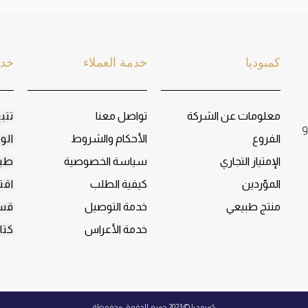
كمبوديا
خدمة العملاء
خدم
معلومات عن الشركة
تواصل معنا
تتب
و
الفروع
الأحكام والشروط
الو
الإمتياز التجاري
سياسة الخصوصية
طبا
الموّردين
كيفية الطلب
اقت
منتج طبيعي
خدمة التوصيل
قسم
خدمة الأعراس
كتا
كمبوديا © 2023 جميع الحقوق محفوظة