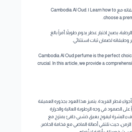
تعرف على كيفية اختيار عطر عود كمبودي فاخر يناسب طقس قطر الحار. نصائح لثبات العطر وطبقاته مع Cambodia Al Oud. | Learn how to
choose a prem
طر الحارة والرطبة، يصبح اختيار عطر يدوم طويلاً أمراً بالغ
وطبقاته لضمان ثبات استثنائي.
Cambodia Al Oud perfume is the perfect choice 
crucial. In this article, we provide a comprehe
جواء قطر الفريدة. يتميز هذا العود بجذوره العميقة
ً على الصمود في وجه الرطوبة العالية والحرارة
فء البشرة ليفوح بعبق خشبي دافئ يمتزج مع
الزمن، حيث تلتقي أصالة الماضي مع فخامة الحاضر.
ر عن شخصيتك بأناقة لا تُضاهى.