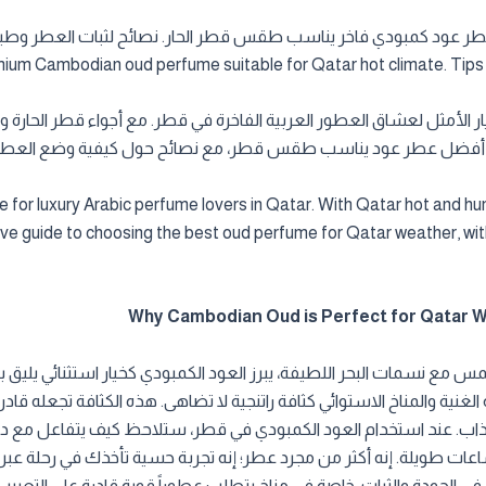
ium Cambodian oud perfume suitable for Qatar hot climate. Tips f
الكمبودي من Cambodia Al Oud هو الخيار الأمثل لعشاق العطور العربية الفاخرة في قطر. مع أجواء ق
اختيار أفضل عطر عود يناسب طقس قطر، مع نصائح حول كيفية وضع العطر 
for luxury Arabic perfume lovers in Qatar. With Qatar hot and humi
nsive guide to choosing the best oud perfume for Qatar weather, wit
 مع نسمات البحر اللطيفة، يبرز العود الكمبودي كخيار استثنائي يليق بأ
 الغنية والمناخ الاستوائي كثافة راتنجية لا تضاهى. هذه الكثافة تجعله قادرا
جذاب. عند استخدام العود الكمبودي في قطر، ستلاحظ كيف يتفاعل مع د
اعات طويلة. إنه أكثر من مجرد عطر؛ إنه تجربة حسية تأخذك في رحلة عبر 
في الجودة والثبات، خاصة في مناخ يتطلب عطوراً قوية قادرة على التعبي