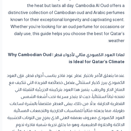
the heat but lasts all day. Cambodia Al Oud offers a
distinctive collection of Cambodian oud and Arabic perfumes
known for their exceptional longevity and captivating scent.
Whether you’re looking for an oud perfume for occasions or
daily use, this guide helps you choose the best for Qatar’s
weather.
لماذا العود الكمبودي مثالي لأجواء قطر | Why Cambodian Oud
is Ideal for Qatar’s Climate
عندما يتعلق الأمر باختيار عطر عود فاخر يناسب أجواء قطر، فإن العود
الكمبودي يبرز كخيار استثنائي بفضل خصائصه الفريدة التي تتكيف مع
المناخ الحار والرطب. يتميز هذا العود بتركيبته الجزيئية الثقيلة التي
تمنحه ثباتاً استثنائياً، حيث لا يتبخر بسرعة تحت أشعة الشمس
القطرية الحارقة. بدلاً من ذلك، يبقى العطر ملتصقاً بالبشرة لساعات
طويلة، مما يجعله مثالياً للمناسبات الخارجية والتجمعات المسائية.
العود الكمبودي معروف بعمقه الغني الذي يمزج بين النوتات الخشبية
الداكنة والحلاوة الطبيعية، وهو ما يخلق تجربة شمية فاخرة تدوم