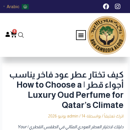
خطي
Post
F
I
Arabic
▼
لى
navigation
a
n
c
s
لمحتوى
e
t
b
a
0
Menu
Cart
o
g
o
r
k
a
m
كيف تختار عطر عود فاخر يناسب
أجواء قطر | How to Choose a
Luxury Oud Perfume for
Qatar’s Climate
اترك تعليقاً
/ بواسطة
14 يونيو 2026
/
admin
دليلك لاختيار العطر العودي المثالي في الطقس القطري | Your