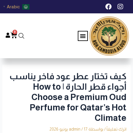
خطي
Post
F
I
Arabic
▼
لى
navigation
a
n
c
s
لمحتوى
e
t
b
a
0
Menu
Cart
o
g
o
r
k
a
m
كيف تختار عطر عود فاخر يناسب
أجواء قطر الحارة | How to
Choose a Premium Oud
Perfume for Qatar’s Hot
Climate
اترك تعليقاً
/ بواسطة
17 يونيو 2026
/
admin