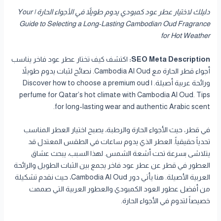
دليلك لاختيار عطر عود كمبودي يدوم طويلاً في الأجواء الحارة | Your
Guide to Selecting a Long-Lasting Cambodian Oud Fragrance
for Hot Weather
SEO Meta Description:
اكتشف كيف تختار عطر عود فاخر يناسب
أجواء قطر الحارة مع Cambodia Al Oud. نصائح لثبات يدوم طويلاً
ورائحة عربية أصيلة. | Discover how to choose a premium oud
perfume for Qatar’s hot climate with Cambodia Al Oud. Tips
for long-lasting wear and authentic Arabic scent.
في قطر، حيث الأجواء الحارة والرطبة، يصبح اختيار العطر المناسب
تحدياً حقيقياً. العطر الذي يدوم ساعات في الطقس المعتدل قد
يتلاشى بسرعة تحت أشعة الشمس. لهذا السبب، يبحث عشاق
العطور في قطر عن عطر عود فاخر يجمع بين الثبات الطويل والرائحة
العربية الأصيلة. هنا يأتي دور Cambodia Al Oud، حيث نقدم تشكيلة
من أفضل عطور العود الكمبودي والعطور العربية التي صممت
خصيصاً لتدوم في الأجواء الحارة.