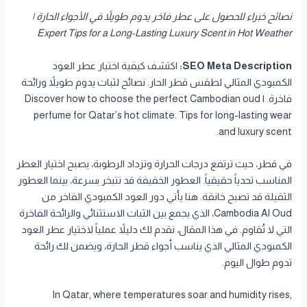
نصائح خبراء للحصول على عطر فاخر يدوم طويلاً في الأجواء الحارة |
Expert Tips for a Long-Lasting Luxury Scent in Hot Weather
SEO Meta Description:
اكتشف كيفية اختيار عطر العود
الكمبودي المثالي لطقس قطر الحار. نصائح لثبات يدوم طويلاً ورائحة
فاخرة. | Discover how to choose the perfect Cambodian oud
perfume for Qatar’s hot climate. Tips for long-lasting wear
and luxury scent.
في قطر، حيث ترتفع درجات الحرارة وتزداد الرطوبة، يصبح اختيار العطر
المناسب تحدياً حقيقياً. العطور الخفيفة قد تتبخر بسرعة، بينما العطور
الثقيلة قد تصبح خانقة. هنا يأتي دور العود الكمبودي الفاخر من
Cambodia Al Oud، الذي يجمع بين الثبات الاستثنائي والرائحة الفاخرة
التي لا تُقاوم. في هذا المقال، نقدم لك دليلاً عملياً لاختيار عطر العود
الكمبودي المثالي الذي يناسب أجواء قطر الحارة، ويضمن لك رائحة
تدوم طوال اليوم.
In Qatar, where temperatures soar and humidity rises,