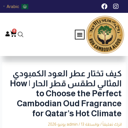
خطي
Post
F
I
Arabic
▼
لى
navigation
a
n
c
s
لمحتوى
e
t
b
a
0
Menu
Cart
o
g
o
r
k
a
m
كيف تختار عطر العود الكمبودي
المثالي لطقس قطر الحار | How
to Choose the Perfect
Cambodian Oud Fragrance
for Qatar’s Hot Climate
اترك تعليقاً
/ بواسطة
13 يونيو 2026
/
admin