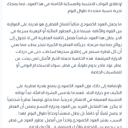
لإطلاق النوتات الخشبية والمسكية الكامنة في هذا العود، مما يمنحك
تجربة حسية متجددة طوال اليوم.
ما يجعل العود الكمبودي مثالياً للمناخ القطري هو قدرته على الموازنة
بين القوة والأناقة. فبينما تذبل العطور المائية أو الزهرية بسرعة في
الحر، يظل هذا العود شامخاً بفضل كثافته العطرية التي لا تتحول إلى
روائح صناعية مزعجة. جزيئاته العطرية الكبيرة تتبخر ببطء، مما يعني
أن كل قطرة تستمر في إطلاق سحرها لساعات، حتى في درجات
الحرارة المرتفعة. هذه الخاصية تجعله الخيار الأمثل لمن يبحث عن
عطر عود فاخر يدوم طويلاً في قطر، سواء للاستخدام اليومي أو
للمناسبات الخاصة.
بالإضافة إلى ذلك، فإن العود الكمبودي يتمتع بقدرة فطرية على
التكيف مع حرارة الجلد. فعندما يلامس البشرة الدافئة، تبدأ نوتاته
الخشبية العميقة في الانفتاح تدريجياً، مما يخلق توقيعاً عطرياً شخصياً
لا يتكرر. هذا التفاعل الفريد بين العود وحرارة الجسم يضمن أن العطر
لا يصبح ثقيلاً أو خانقاً، بل يظل منعشاً وجذاباً طوال اليوم. لهذا
السبب، يعتبر العود الكمبودي واحداً من أفضل عطور العود في قطر،
حيث يجمع بين الفخامة والأداء المتفوق في الأجواء الحارة.