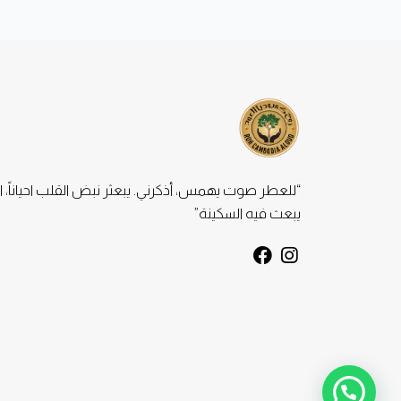
“للعطر صوت يهمس، أذكرني. يبعثر نبض القلب احياناً، ا
يبعث فيه السكينة”
F
I
a
n
c
s
e
t
b
a
o
g
o
r
k
a