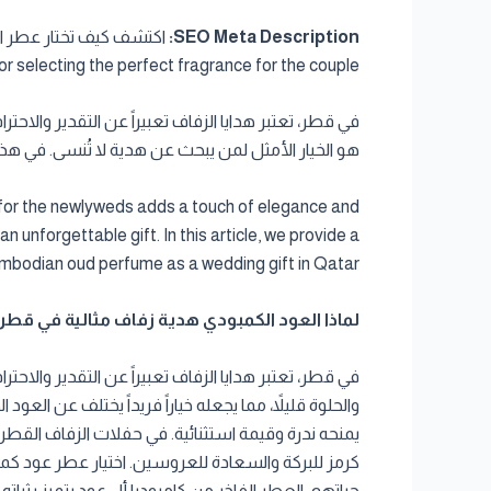
SEO Meta Description:
selecting the perfect fragrance for the couple.
في قطر، تعتبر هدايا الزفاف تعبيراً عن التقدير والاحت
هو الخيار الأمثل لمن يبحث عن هدية لا تُنسى. في هذا 
t for the newlyweds adds a touch of elegance and
n unforgettable gift. In this article, we provide a
mbodian oud perfume as a wedding gift in Qatar.
لماذا العود الكمبودي هدية زفاف مثالية في قطر |  Cambodian Oud is the Perfect Wedding Gift in Qatar
في قطر، تعتبر هدايا الزفاف تعبيراً عن التقدير والاحتر
والحلوة قليلاً، مما يجعله خياراً فريداً يختلف عن العود
يمنحه ندرة وقيمة استثنائية. في حفلات الزفاف القطري
كرمز للبركة والسعادة للعروسين. اختيار عطر عود ك
حياتهم. العطر الفاخر من كامبوديا أل عود يتميز بثباته