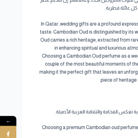
كل عائلة قطرية.
In Qatar, wedding gifts are a profound express
taste. Cambodian Oud is distinguished by its w
Oud carries a rich heritage, extracted from rar
in enhancing spiritual and luxurious at
Choosing a Cambodian Oud perfume as a wedding
couple of the most beautiful moments of thei
making it the perfect gift that leaves an unfo
piece of heritage
ة تعكس الفخامة والثقافة العربية الأصيلة.
←
Choosing a premium Cambodian oud perfume as 