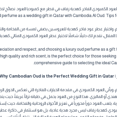
rfume as a wedding gift in Qatar with Cambodia Al Oud. Tips for 
رام، واختيار عطر عود فاخر كهدية للعروسين يضفي لمسة من الفخامة والتميز.
المقال، نقدم لك دليلاً شاملاً لاختيار عطر العود الكمبودي المثالي كهد
reciation and respect, and choosing a luxury oud perfume as a gif
high quality and rich scent, is the perfect choice for those seeking a
comprehensive guide to selecting the ideal Ca
Why
ام، ويأتي العود الكمبودي في مقدمة الخيارات الفاخرة التي تعكس الذوق الرف
 الهندي أو الماليزي. هذا النوع من العود يحمل في طياته تراثاً عريقاً، حيث 
ة، يلعب العود دوراً محورياً في تعزيز الأجواء الروحانية والفخامة، حيث
مبودي كهدية زفاف ليس مجرد هدية عادية، بل هو استثمار في ذاكرة عط
 الطويل وفوحانه القوي، مما يجعله الهدية المثالية التي تترك أثراً لا يُن