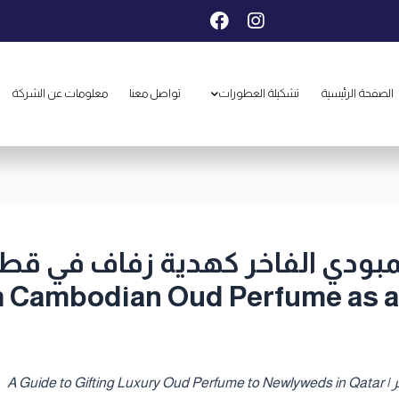
F
I
a
n
c
s
e
t
b
a
الصفحة الرئيسية
تشكيلة العطورات
تواصل معنا
معلومات عن الشركة
o
g
o
r
k
a
m
Cambodian Oud Perfume as a 
A Gui