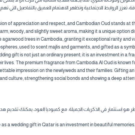
 تعزز الروابط الاجتماعية وتظهر الاهتمام العميق بالتفاصيل التي تهم 
ion of appreciation and respect, and Cambodian Oud stands at the 
arm, woody, and slightly sweet aroma, making it a unique option di
e agarwood trees in Cambodia, granting it exceptional rarity and va
mospheres, used to scent majlis and garments, and gifted as a sym
 gift is not just an ordinary present; it is an investment in a fr
r lives. The premium fragrance from Cambodia Al Oud is known for 
rgettable impression on the newlyweds and their families. Gifting 
 and culture, strengthening social bonds and showing a deep attenti
ر هو استثمار في الذكريات الجميلة. مع كمبوديا العود، يمكنك تقديم هدي
a wedding gift in Qatar is an investment in beautiful memories. 