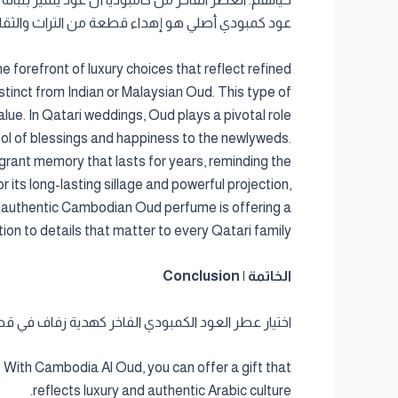
عود كمبودي أصلي هو إهداء قطعة من التراث والثقافة،
forefront of luxury choices that reflect refined
stinct from Indian or Malaysian Oud. This type of
lue. In Qatari weddings, Oud plays a pivotal role
bol of blessings and happiness to the newlyweds.
agrant memory that lasts for years, reminding the
its long-lasting sillage and powerful projection,
an authentic Cambodian Oud perfume is offering a
on to details that matter to every Qatari family.
الخاتمة | Conclusion
اختيار عطر العود الكمبودي الفاخر كهدية زفاف في قط
With Cambodia Al Oud, you can offer a gift that
reflects luxury and authentic Arabic culture.