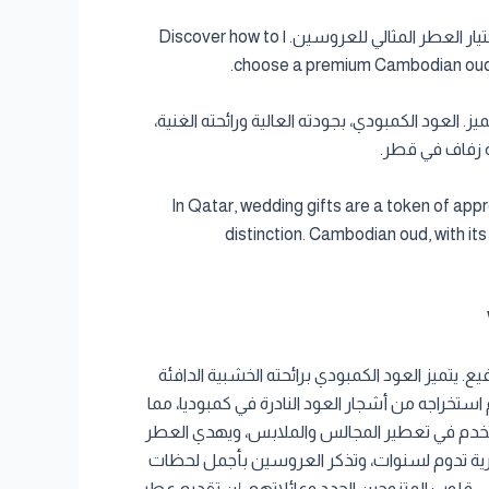
اكتشف كيف تختار عطر العود الكمبودي الفاخر كهدية زفاف في قطر مع كمبوديا العود. نصائح لاختيار العطر المثالي للعروسين. | Discover how to
choose a premium Cambodian oud pe
 العود الكمبودي، بجودته العالية ورائحته الغنية،
ية زفاف في قطر.
In Qatar, wedding gifts are a token of app
distinction. Cambodian oud, with its 
يع. يتميز العود الكمبودي برائحته الخشبية الدافئة
يتم استخراجه من أشجار العود النادرة في كمبوديا، مما
 يُستخدم في تعطير المجالس والملابس، ويهدي العطر
رية تدوم لسنوات، وتذكر العروسين بأجمل لحظات
سى في قلوب المتزوجين الجدد وعائلاتهم. إن تقديم عطر