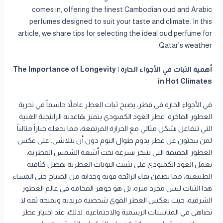
comes in, offering the finest Cambodian oud and Arabic
perfumes designed to suit your taste and climate. In this
article, we share tips for selecting the ideal oud perfume for
Qatar’s weather.
أهمية الثبات في الأجواء الحارة | The Importance of Longevity
in Hot Climates
في الأجواء الحارة في قطر، يصبح ثبات العطر عاملاً حاسماً في تجربة
العطور الفاخرة. عطر العود الكمبودي يتميز بقاعدته الراتنجية الغنية
التي تتفاعل بشكل مثالي مع الحرارة المرتفعة، مما يجعله خياراً مثالياً
لمن يبحثون عن عطر يدوم طوال اليوم دون أن يتلاشى. على عكس
العطور الخفيفة التي تتبخر بسرعة تحت أشعة الشمس القطرية،
يعمل العود الكمبودي على تثبيت النوتات العطرية بفضل كثافته
الطبيعية، مما يضمن بقاء الرائحة قوية وجذابة من الصباح حتى المساء.
هذا الثبات ليس مجرد ميزة، بل هو جوهر الفخامة في عالم العطور
الشرقية، حيث يعكس العطر القوي شخصية مرتديه ويمنحه ثقة لا
تضاهى في المناسبات الرسمية والاجتماعية. لذلك، عند اختيار عطر