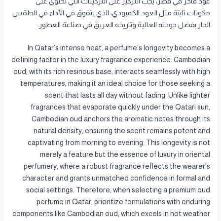
عود فاخر في قطر، يجب التركيز على التركيبات التي تحتوي على
مكونات ثابتة مثل العود الكمبودي، الذي يتفوق في الأداء في الطقس
الحار بفضل جودته العالية وتاريخه العريق في صناعة العطور.
In Qatar’s intense heat, a perfume’s longevity becomes a
defining factor in the luxury fragrance experience. Cambodian
oud, with its rich resinous base, interacts seamlessly with high
temperatures, making it an ideal choice for those seeking a
scent that lasts all day without fading. Unlike lighter
fragrances that evaporate quickly under the Qatari sun,
Cambodian oud anchors the aromatic notes through its
natural density, ensuring the scent remains potent and
captivating from morning to evening. This longevity is not
merely a feature but the essence of luxury in oriental
perfumery, where a robust fragrance reflects the wearer’s
character and grants unmatched confidence in formal and
social settings. Therefore, when selecting a premium oud
perfume in Qatar, prioritize formulations with enduring
components like Cambodian oud, which excels in hot weather