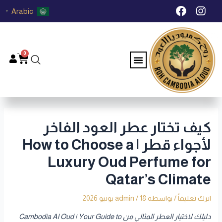
خطي
Post
F
I
Arabic
▼
لى
navigation
a
n
c
s
لمحتوى
e
t
b
a
0
Menu
Cart
o
g
o
r
k
a
m
كيف تختار عطر العود الفاخر
لأجواء قطر | How to Choose a
Luxury Oud Perfume for
Qatar’s Climate
اترك تعليقاً
/ بواسطة
18 يونيو 2026
/
admin
دليلك لاختيار العطر المثالي من Cambodia Al Oud | Your Guide to