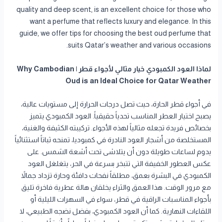
quality and deep scent, is an excellent choice for those who
want a perfume that reflects luxury and elegance. In this
guide, we offer tips for choosing the best oud perfume that
suits Qatar’s weather and various occasions.
لماذا العود الكمبودي خيار مثالي لأجواء قطر | Why Cambodian
Oud is an Ideal Choice for Qatar Weather
في أجواء قطر الحارة، حيث تصل درجات الحرارة إلى مستويات عالية،
يصبح اختيار العطر المناسب تحدياً حقيقياً. العود الكمبودي يتميز
بخصائص فريدة تجعله مثالياً لهذه الأجواء. تركيبته الكثيفة والغنية،
المستخلصة من أشجار العود النادرة في كمبوديا، تمنحه ثباتاً استثنائياً
يدوم لساعات طويلة دون أن يتلاشى تحت أشعة الشمس. على
عكس العطور الخفيفة التي تتبخر بسرعة في الحر، يتغلغل العود
الكمبودي في البشرة بعمق، مطلقاً نفحات دافئة وحارة تزداد جمالاً
مع مرور الوقت. هذا العمق والثراء يخلقان هالة عطرية فاخرة تليق
بأجواء المناسبات الراقية في قطر، سواء في السهرات الليلية أو
اللقاءات النهارية. كما أن العود الكمبودي، بفضل نضجه الطبيعي، لا