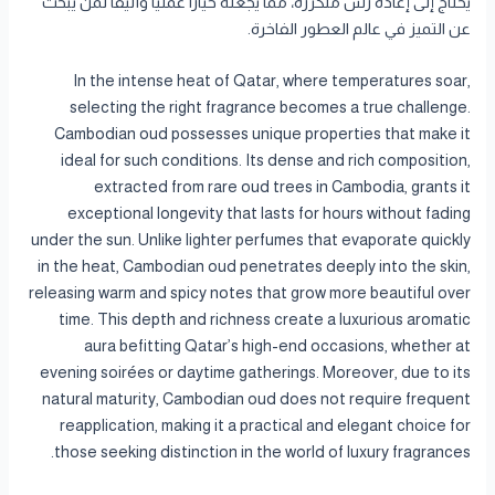
يحتاج إلى إعادة رش متكررة، مما يجعله خياراً عملياً وأنيقاً لمن يبحث
عن التميز في عالم العطور الفاخرة.
In the intense heat of Qatar, where temperatures soar,
selecting the right fragrance becomes a true challenge.
Cambodian oud possesses unique properties that make it
ideal for such conditions. Its dense and rich composition,
extracted from rare oud trees in Cambodia, grants it
exceptional longevity that lasts for hours without fading
under the sun. Unlike lighter perfumes that evaporate quickly
in the heat, Cambodian oud penetrates deeply into the skin,
releasing warm and spicy notes that grow more beautiful over
time. This depth and richness create a luxurious aromatic
aura befitting Qatar’s high-end occasions, whether at
evening soirées or daytime gatherings. Moreover, due to its
natural maturity, Cambodian oud does not require frequent
reapplication, making it a practical and elegant choice for
those seeking distinction in the world of luxury fragrances.