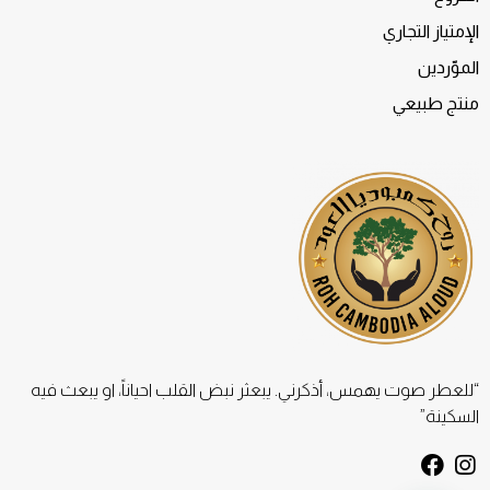
الإمتياز التجاري
الموّردين
منتج طبيعي
“للعطر صوت يهمس، أذكرني. يبعثر نبض القلب احياناً، او يبعث فيه
السكينة”
F
I
a
n