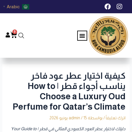
خطي
Post
F
I
Arabic
▼
لى
navigation
a
n
c
s
لمحتوى
e
t
b
a
0
Menu
Cart
o
g
o
r
k
a
m
كيفية اختيار عطر عود فاخر
يناسب أجواء قطر | How to
Choose a Luxury Oud
Perfume for Qatar’s Climate
اترك تعليقاً
/ بواسطة
15 يونيو 2026
/
admin
دليلك لاختيار عطر العود الكمبودي المثالي في قطر | Your Guide to