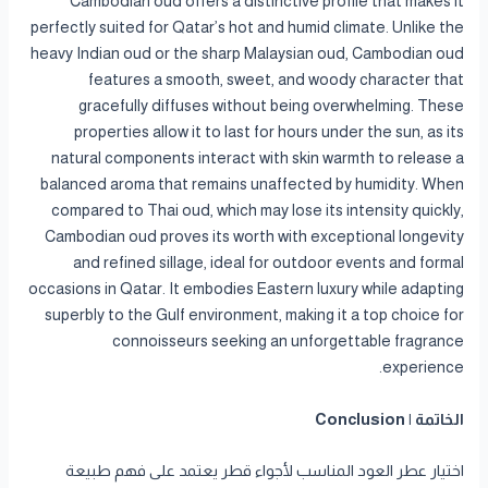
Cambodian oud offers a distinctive profile that makes it
perfectly suited for Qatar’s hot and humid climate. Unlike the
heavy Indian oud or the sharp Malaysian oud, Cambodian oud
features a smooth, sweet, and woody character that
gracefully diffuses without being overwhelming. These
properties allow it to last for hours under the sun, as its
natural components interact with skin warmth to release a
balanced aroma that remains unaffected by humidity. When
compared to Thai oud, which may lose its intensity quickly,
Cambodian oud proves its worth with exceptional longevity
and refined sillage, ideal for outdoor events and formal
occasions in Qatar. It embodies Eastern luxury while adapting
superbly to the Gulf environment, making it a top choice for
connoisseurs seeking an unforgettable fragrance
experience.
الخاتمة | Conclusion
اختيار عطر العود المناسب لأجواء قطر يعتمد على فهم طبيعة