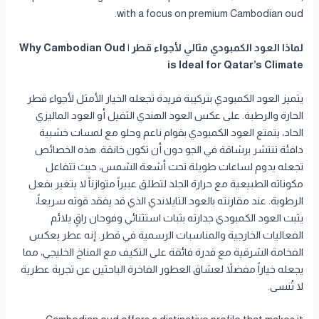
with a focus on premium Cambodian oud.
لماذا العود الكمبودي مثالي لأجواء قطر | Why Cambodian Oud
is Ideal for Qatar’s Climate
يتميز العود الكمبودي بتركيبة فريدة تجعله الخيار الأمثل لأجواء قطر
الحارة والرطبة. على عكس العود الهندي الثقيل أو العود الماليزي
الحاد، يتمتع العود الكمبودي بقوام ناعم وحلو مع لمسات خشبية
دافئة تنتشر برشاقة في الجو دون أن تكون خانقة. هذه الخصائص
تجعله يدوم لساعات طويلة تحت أشعة الشمس، حيث تتفاعل
مكوناته الطبيعية مع حرارة الجلد لتطلق عبيراً متوازناً لا يتغير بفعل
الرطوبة. عند مقارنته بالعود التايلاندي الذي قد يفقد قوته سريعاً،
يثبت العود الكمبودي جدارته بثبات استثنائي وفوحان راقٍ يلائم
الفعاليات الخارجية والمناسبات الرسمية في قطر. إنه عطر يعكس
الفخامة الشرقية مع قدرة فائقة على التكيف مع المناخ الخليجي، مما
يجعله خياراً مفضلاً لعشاق العطور الفاخرة الباحثين عن تجربة عطرية
لا تُنسى.