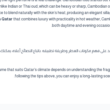
 Unlike Indian or Thai oud, which can be heavy or sharp, Cambodia
 to blend naturally with the skin’s heat, producing an elegant sill
n Qatar
that combines luxury with practicality in hot weather, Cambo
both daytime and evening occasion
 على فهم مكونات العطر وطريقة تطبيقه. باتباع النصائح أعلاه، يمكنك
me that suits Qatar’s climate depends on understanding the frag
following the tips above, you can enjoy a long-lasting sc