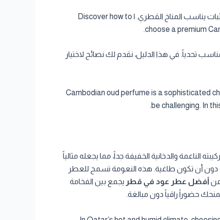
اكتشف كيفية اختيار عطر عود كمبودي فاخر يناسب أجواء قطر الحارة. نصائح لاختيار عطر طويل الثبات يناسب المناخ القطري. | Discover how to
choose a premium Cambo
سب تحدياً. في هذا الدليل، نقدم لك نصائح لاختيار
Cambodian oud perfume is a sophisticated choi
be challenging. In t
ته الناعمة والدخانية الخفيفة جداً، مما يجعله مثالياً
افئة دون أن تكون طاغية. هذه النعومة تسمح للعطر
 عن
أفضل عطر عود في قطر
يجمع بين الفخامة
نحك حضوراً راقياً دون مبالغة.
In Qatar’s hot and humid climate, choosing