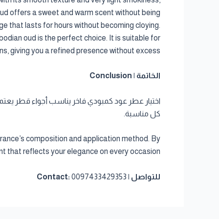
n oud offers a sweet and warm scent without being
age that lasts for hours without becoming cloying.
dian oud is the perfect choice. It is suitable for
s, giving you a refined presence without excess.
الخاتمة | Conclusion
اختيار عطر عود كمبودي فاخر يناسب أجواء قطر يعتمد
كل مناسبة.
rance’s composition and application method. By
ent that reflects your elegance on every occasion.
للتواصل | Contact:
0097433429353