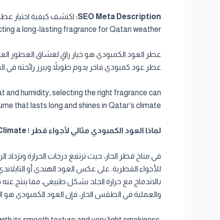
SEO Meta Description:
ing a long-lasting fragrance for Qatari weather.
عطر العود الكمبودي هو خيار راقٍ لعشاق العطور العرب
عطر عود كمبودي فاخر يدوم طويلاً ويبرز رائحته في ال
 and humidity, selecting the right fragrance can
me that lasts long and shines in Qatar’s climate.
لماذا العود الكمبودي مثالي لأجواء قطر | Why Cambodian Oud is Ideal for Qatar’s Climate
في مناخ قطر الحار، حيث ترتفع درجات الحرارة وتزداد الرط
للأجواء القطرية. على عكس العود الهندي أو التايلاند
بالاندماج مع حرارة الجلد بشكل طبيعي، مما ينتج عنه
والعملية في الطقس الحار، فإن العود الكمبودي هو الخي
with its smooth texture and very light smokiness,