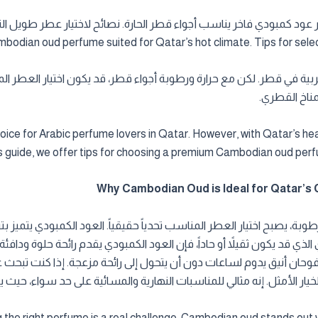
dian oud perfume suited for Qatar’s hot climate. Tips for select
ية في قطر. لكن مع حرارة ورطوبة أجواء قطر، قد يكون اختيار العطر المنا
مناخ القطري.
ce for Arabic perfume lovers in Qatar. However, with Qatar’s heat
his guide, we offer tips for choosing a premium Cambodian oud perfu
وبة، يصبح اختيار العطر المناسب تحدياً حقيقياً. العود الكمبودي يتميز بتركيب
ي الذي قد يكون ثقيلاً أو حاداً، فإن العود الكمبودي يقدم رائحة حلوة ود
 فوحان أنيق يدوم لساعات دون أن يتحول إلى رائحة مزعجة. إذا كنت تبحث
ار الأمثل. إنه مثالي للمناسبات النهارية والمسائية على حد سواء، حيث يم
 the right perfume is a real challenge. Cambodian oud stands out 