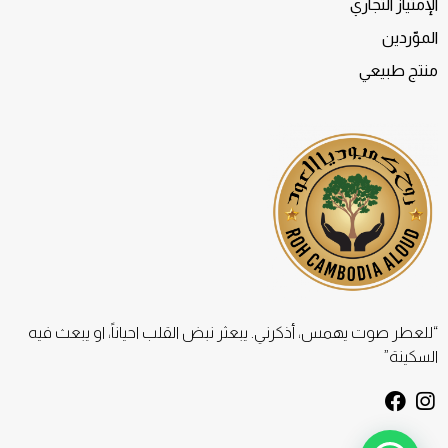
الإمتياز التجاري
الموّردين
منتج طبيعي
“للعطر صوت يهمس، أذكرني. يبعثر نبض القلب احياناً، او يبعث فيه
السكينة”
F
I
a
n
c
s