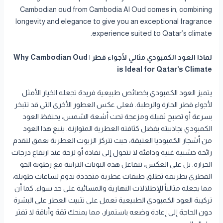
Cambodian oud from Cambodia Al Oud comes in, combining
longevity and elegance to give you an exceptional fragrance
experience suited to Qatar’s climate.
لماذا العود الكمبودي مثالي لأجواء قطر | Why Cambodian Oud
is Ideal for Qatar’s Climate
يتميز العود الكمبودي بخصائص طبيعية فريدة تجعله الخيار الأمثل
لأجواء قطر الحارة والرطبة. فعلى عكس العطور الأخرى التي قد تتبخر
بسرعة أو تصبح ثقيلة ومزعجة تحت أشعة الشمس، يحتفظ العود
الكمبودي بجاذبيته بفضل كثافته العطرية المتوازنة. ينبع هذا العود
من أشجار الكمبوديا العتيقة، حيث تتركز الزيوت العطرية بعمق لتقدم
رائحة خشبية غنية ودافئة لا تتحول إلى نفاذة أو لزجة عند ارتفاع درجات
الحرارة. بل على العكس، تتفاعل هذه النوتات الترابية مع رطوبة الجو
القطري بطريقة تطلق طبقات عطرية متجددة تدوم لساعات طويلة،
مما يجعله مثالياً للإطلالات النهارية والمسائية على حد سواء. كما أن
تركيبة العود الكمبودي الطبيعية تعمل على تثبيت العطر على البشرة
دون الحاجة إلى إعادة وضعه باستمرار، مما يمنحك ثقة وأناقة لا تفتر