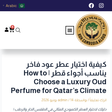
خطي
Post
F
I
Arabic
▼
لى
navigation
a
n
c
s
لمحتوى
e
t
b
a
0
Menu
Cart
o
g
o
r
k
a
m
كيفية اختيار عطر عود فاخر
يناسب أجواء قطر | How to
Choose a Luxury Oud
Perfume for Qatar’s Climate
اترك تعليقاً
/ بواسطة
14 يونيو 2026
/
admin
دليلك لاختيار العطر الكمبودي المثالي في الطقس الحار والرطب |