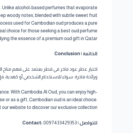
ate. Unlike alcohol-based perfumes that evaporate
s deep woody notes, blended with subtle sweet fruit
n process used for Cambodian oud produces a pure
deal choice for those seeking a best oud perfume
ying the essence of a premium oud gift in Qatar.
الخاتمة | Conclusion
ورائحة فاخرة. سواء للاستخدام الشخصي أو كهدية، فإن
rance. With Cambodia Al Oud, you can enjoy high-
e or as a gift, Cambodian oud is an ideal choice.
t our website to discover our exclusive collection.
للتواصل | Contact:
0097433429353