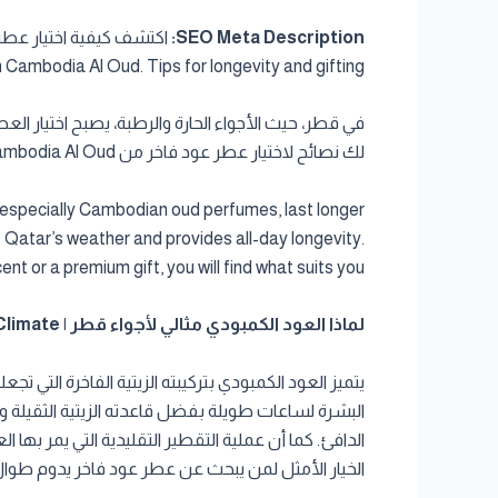
SEO Meta Description:
Cambodia Al Oud. Tips for longevity and gifting.
في قطر، حيث الأجواء الحارة والرطبة، يصبح اختيار الع
لك نصائح لاختيار عطر عود فاخر من Cambodia Al Oud يناسب طقس قطر ويمنحك ثباتاً يدوم طوال اليوم. سواء كنت تبحث عن عطر شخصي أو هدية فاخرة، ستجد ما يناسبك.
s, especially Cambodian oud perfumes, last longer
s Qatar’s weather and provides all-day longevity.
nt or a premium gift, you will find what suits you.
لماذا العود الكمبودي مثالي لأجواء قطر | Why Cambodian Oud is Ideal for Qatar’s Climate
يتميز العود الكمبودي بتركيبته الزيتية الفاخرة التي 
البشرة لساعات طويلة بفضل قاعدته الزيتية الثقيلة وا
الدافئ. كما أن عملية التقطير التقليدية التي يمر بها
الخيار الأمثل لمن يبحث عن عطر عود فاخر يدوم طوال 