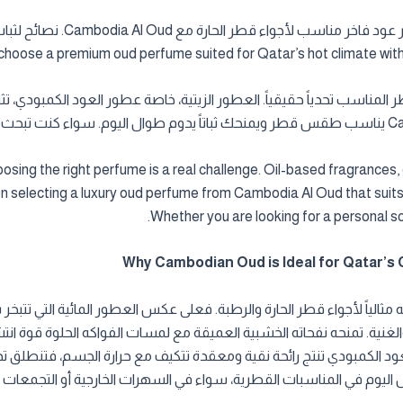
choose a premium oud perfume suited for Qatar’s hot climate with 
طر المناسب تحدياً حقيقياً. العطور الزيتية، خاصة عطور العود الكمبودي،
hoosing the right perfume is a real challenge. Oil-based fragrance
s on selecting a luxury oud perfume from Cambodia Al Oud that suit
Whether you are looking for a personal sce
تجعله مثالياً لأجواء قطر الحارة والرطبة. فعلى عكس العطور المائية التي
لغنية. تمنحه نفحاته الخشبية العميقة مع لمسات الفواكه الحلوة قوة انتشا
 العود الكمبودي تنتج رائحة نقية ومعقدة تتكيف مع حرارة الجسم، فتنطلق تد
اليوم في المناسبات القطرية، سواء في السهرات الخارجية أو التجمعات ال