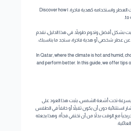
اكتشف كيفية اختيار عطر عود فاخر مناسب لأجواء قطر الحارة مع Cambodia Al Oud. نصائح لثبات العطر واستخدامه كهدية فاخرة. | Discover how
to 
 تثبت بشكل أفضل وتدوم طويلاً. في هذا الدليل، نقدم
In Qatar, where the climate is hot and humid, c
and perform better. In this guide, we offer tip
 تتبخر بسرعة تحت أشعة الشمس، يثبت هذا العود على
ر استثنائية دون أن يكون ثقيلاً أو خانقاً في الطقس
ريجياً مع الوقت بدلاً من أن تختفي فجأة. وهذا يجعله
عائلية.