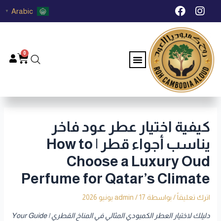
خطي
Post
F
I
Arabic
▼
لى
navigation
a
n
c
s
لمحتوى
e
t
b
a
0
Menu
Cart
o
g
o
r
k
a
m
كيفية اختيار عطر عود فاخر
يناسب أجواء قطر | How to
Choose a Luxury Oud
Perfume for Qatar’s Climate
اترك تعليقاً
/ بواسطة
17 يونيو 2026
/
admin
دليلك لاختيار العطر الكمبودي المثالي في المناخ القطري | Your Guide