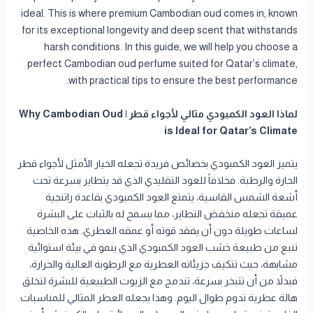
ideal. This is where premium Cambodian oud comes in, known
for its exceptional longevity and deep scent that withstands
harsh conditions. In this guide, we will help you choose a
perfect Cambodian oud perfume suited for Qatar’s climate,
with practical tips to ensure the best performance.
لماذا العود الكمبودي مثالي لأجواء قطر | Why Cambodian Oud
is Ideal for Qatar’s Climate
يتميز العود الكمبودي بخصائص فريدة تجعله الخيار الأمثل لأجواء قطر
الحارة والرطبة. فخلافاً للعود التقليدي الذي قد يتطاير بسرعة تحت
أشعة الشمس القاسية، يتمتع العود الكمبودي بقاعدة راتنجية
عميقة تجعله منخفض التطاير، مما يسمح له بالثبات على البشرة
لساعات طويلة دون أن يفقد قوته أو عمقه العطري. هذه الخاصية
تنبع من طبيعة خشب العود الكمبودي الذي ينمو في بيئة استوائية
مشابهة، حيث تتكيف جزيئاته العطرية مع الرطوبة العالية والحرارة،
فبدلاً من أن تتبخر بسرعة، تندمج مع الزيوت الطبيعية للبشرة لتخلق
هالة عطرية تدوم طوال اليوم. وهذا يجعله العطر المثالي للمناسبات