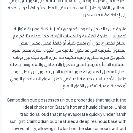
الخارجية في قطر، سواء في السهرات المسائية على الكورنيش أو في
المجالس الفاخرة خلال النهار، حيث يبقى العطر حياً ونابضاً دون الحاجة
إلى إعادة وضعه باستمرار.
علاوة على ذلك، فإن العود الكمبودي يتميز بتركيبة عطرية متوازنة
تجمع بين الحلاوة الخشبية واللمسات الترابية، مما يجعله يتناغم مع
المناخ القطري دون أن يصبح ثقيلاً أو خانقاً. فعلى عكس بعض
العطور الشرقية التي قد تكون طاغية في الأجواء الحارة، يقدم العود
الكمبودي تجربة عطرية راقية تتكيف مع حرارة الجو، حيث تبرز نوتاته
السفلية الدافئة تدريجياً لتخلق شعوراً بالانتعاش والثقة. وهذا يجعله
الخيار المفضل لعشاق العطور الفاخرة الذين يبحثون عن عطر عود
طويل الأمد يناسب طبيعة الحياة في قطر، سواء للاستخدام اليومي
أو كهدية مميزة تعكس الذوق الرفيع.
Cambodian oud possesses unique properties that make it the
ideal choice for Qatar’s hot and humid climate. Unlike
traditional oud that may evaporate quickly under harsh
sunlight, Cambodian oud features a deep resinous base with
low volatility, allowing it to last on the skin for hours without