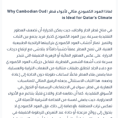
لماذا العود الكمبودي مثالي لأجواء قطر | Why Cambodian Oud
is Ideal for Qatar’s Climate
في مناخ قطر الحار والجاف، حيث يمكن للحرارة أن تضعف العطور
التقليدية بسرعة، يبرز العود الكمبودي كخيار فريد يجمع بين الثبات
والتميز. تمتاز أخشاب العود الكمبودي بتركيبتها الراتنجية الطبيعية
الغنية، التي تمنح العطر عمقاً خشبياً دافئاً لا يتلاشى مع ارتفاع درجات
الحرارة. على عكس العطور المائية أو الزهرية الخفيفة التي تتبخر
بسرعة تحت أشعة الشمس القطرية، تتفاعل جزيئات العود الكمبودي
مع دفء الجلد لتطلق طبقات متتالية من النغمات الترابية والعسلية،
مما يضمن بقاء العطر فاعلاً لساعات طويلة دون الحاجة إلى إعادة
وضعه. هذا الثبات الاستثنائي يجعله الرفيق المثالي للمناسبات
النهارية في قطر، سواء في الاجتماعات الرسمية أو التجول في
الأسواق التقليدية. كما أن طابعه الحار واللاذع قليلاً يتناغم مع الأجواء
الصحراوية، حيث يضفي لمسة من الفخامة الشرقية الأصيلة التي
تعكس تراث المنطقة. بالإضافة إلى ذلك، فإن العود الكمبودي لا
يتحول إلى روائح مزعجة أو حادة عند التعرض للرطوبة الخفيفة في