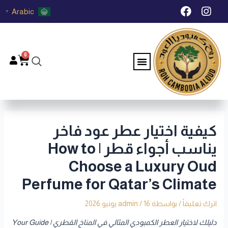
خطي
Post
F
I
Arabic
▼
لى
navigation
a
n
c
s
لمحتوى
e
t
b
a
0
Menu
Cart
o
g
o
r
k
a
m
كيفية اختيار عطر عود فاخر
يناسب أجواء قطر | How to
Choose a Luxury Oud
Perfume for Qatar’s Climate
اترك تعليقاً
/ بواسطة
16 يونيو 2026
/
admin
دليلك لاختيار العطر الكمبودي المثالي في المناخ القطري | Your Guide