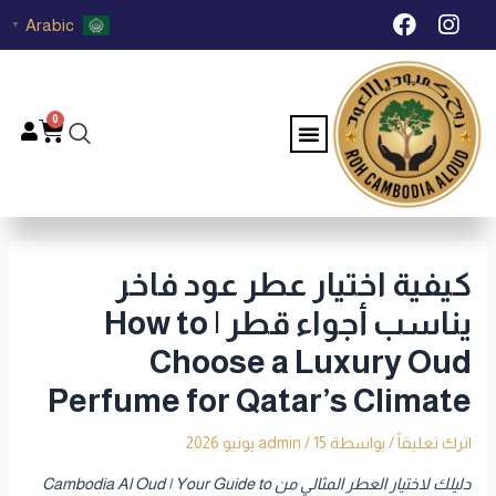
خطي
Post
F
I
Arabic
▼
لى
navigation
a
n
c
s
لمحتوى
e
t
b
a
0
Menu
Cart
o
g
o
r
k
a
m
كيفية اختيار عطر عود فاخر
يناسب أجواء قطر | How to
Choose a Luxury Oud
Perfume for Qatar’s Climate
اترك تعليقاً
/ بواسطة
15 يونيو 2026
/
admin
دليلك لاختيار العطر المثالي من Cambodia Al Oud | Your Guide to