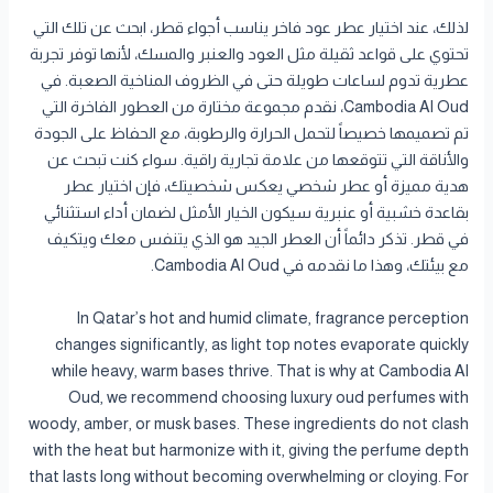
لذلك، عند اختيار عطر عود فاخر يناسب أجواء قطر، ابحث عن تلك التي
تحتوي على قواعد ثقيلة مثل العود والعنبر والمسك، لأنها توفر تجربة
عطرية تدوم لساعات طويلة حتى في الظروف المناخية الصعبة. في
Cambodia Al Oud، نقدم مجموعة مختارة من العطور الفاخرة التي
تم تصميمها خصيصاً لتحمل الحرارة والرطوبة، مع الحفاظ على الجودة
والأناقة التي تتوقعها من علامة تجارية راقية. سواء كنت تبحث عن
هدية مميزة أو عطر شخصي يعكس شخصيتك، فإن اختيار عطر
بقاعدة خشبية أو عنبرية سيكون الخيار الأمثل لضمان أداء استثنائي
في قطر. تذكر دائماً أن العطر الجيد هو الذي يتنفس معك ويتكيف
مع بيئتك، وهذا ما نقدمه في Cambodia Al Oud.
In Qatar’s hot and humid climate, fragrance perception
changes significantly, as light top notes evaporate quickly
while heavy, warm bases thrive. That is why at Cambodia Al
Oud, we recommend choosing luxury oud perfumes with
woody, amber, or musk bases. These ingredients do not clash
with the heat but harmonize with it, giving the perfume depth
that lasts long without becoming overwhelming or cloying. For