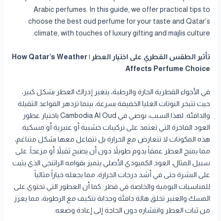
Arabic perfumes. In this guide, we offer practical tips to
choose the best oud perfume for your taste and Qatar’s
climate, with touches of luxury gifting and majlis culture.
تأثير الطقس القطري على اختيار العطر | How Qatar’s Weather
Affects Perfume Choice
في الأجواء القطرية الحارة والرطبة، يتغير إدراك العطر بشكل كبير،
حيث تتبخر النوتات العليا الخفيفة بسرعة، بينما تزدهر القواعد الثقيلة
والدافئة. لهذا السبب، نوصي في Cambodia Al Oud باختيار عطور
العود الفاخرة التي تعتمد على تركيبات خشبية أو عنبرية أو مسكية.
هذه المكونات لا تتعارض مع الحرارة بل تتفاعل معها بشكل متناغم،
مما يمنح العطر عمقاً يدوم طويلاً دون أن يصبح ثقيلاً أو مزعجاً. على
سبيل المثال، العود الكمبودي الأصلي يتميز بقوامه الراتنجي الذي يثبت
على البشرة حتى في أشد درجات الحرارة، مما يجعله خياراً مثالياً
للمناسبات اليومية والخاصة في قطر. كما أن العطور التي تحتوي على
المسك والعنبر تخلق هالة دافئة وجذابة تتكيف مع الرطوبة، مما يعزز
من ثبات العطر وانتشاره دون الحاجة إلى إعادة وضعه.