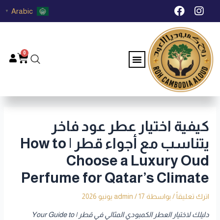
خطي
Post
F
I
Arabic
▼
لى
navigation
a
n
c
s
لمحتوى
e
t
b
a
0
Menu
Cart
o
g
o
r
k
a
m
كيفية اختيار عطر عود فاخر
يتناسب مع أجواء قطر | How to
Choose a Luxury Oud
Perfume for Qatar’s Climate
اترك تعليقاً
/ بواسطة
17 يونيو 2026
/
admin
دليلك لاختيار العطر الكمبودي المثالي في قطر | Your Guide to