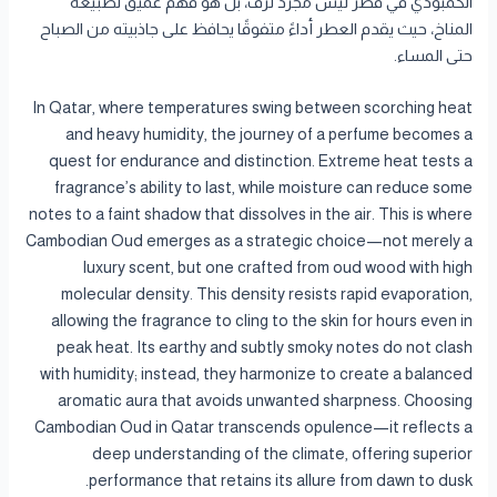
الكمبودي في قطر ليس مجرد ترف، بل هو فهم عميق لطبيعة
المناخ، حيث يقدم العطر أداءً متفوقًا يحافظ على جاذبيته من الصباح
حتى المساء.
In Qatar, where temperatures swing between scorching heat
and heavy humidity, the journey of a perfume becomes a
quest for endurance and distinction. Extreme heat tests a
fragrance’s ability to last, while moisture can reduce some
notes to a faint shadow that dissolves in the air. This is where
Cambodian Oud emerges as a strategic choice—not merely a
luxury scent, but one crafted from oud wood with high
molecular density. This density resists rapid evaporation,
allowing the fragrance to cling to the skin for hours even in
peak heat. Its earthy and subtly smoky notes do not clash
with humidity; instead, they harmonize to create a balanced
aromatic aura that avoids unwanted sharpness. Choosing
Cambodian Oud in Qatar transcends opulence—it reflects a
deep understanding of the climate, offering superior
performance that retains its allure from dawn to dusk.