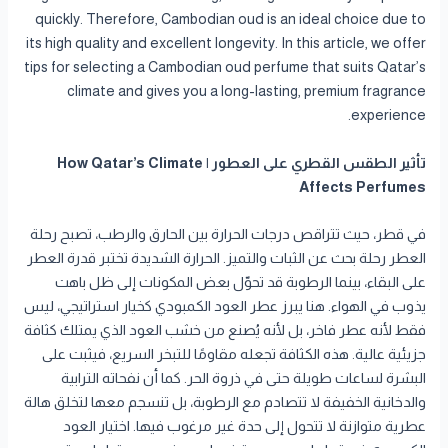
quickly. Therefore, Cambodian oud is an ideal choice due to
its high quality and excellent longevity. In this article, we offer
tips for selecting a Cambodian oud perfume that suits Qatar’s
climate and gives you a long-lasting, premium fragrance
experience.
تأثير الطقس القطري على العطور | How Qatar’s Climate
Affects Perfumes
في قطر، حيث تتراقص درجات الحرارة بين الحارق والرطب، تصبح رحلة
العطر رحلة بحث عن الثبات والتميز. الحرارة الشديدة تختبر قدرة العطر
على البقاء، بينما الرطوبة قد تحوّل بعض المكونات إلى ظل باهت
يذوب في الهواء. هنا يبرز عطر العود الكمبودي كخيار استراتيجي، ليس
فقط لأنه عطر فاخر، بل لأنه يُصنع من خشب العود الذي يمتلك كثافة
جزيئية عالية. هذه الكثافة تجعله مقاومًا للتبخر السريع، فيثبت على
البشرة لساعات طويلة حتى في ذروة الحر. كما أن نفحاته الترابية
والدخانية الخفيفة لا تتصادم مع الرطوبة، بل تنسجم معها لتخلق هالة
عطرية متوازنة لا تتحول إلى حدة غير مرغوب فيها. اختيار العود