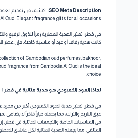
SEO Meta Description:
 Oud. Elegant fragrance gifts for all occasions.
في قطر، تعتبر الهدية العطرية رمزاً للذوق الرفيع وال
كانت هدية زفاف أو عيد أو مناسبة خاصة، فإن عطر العو
us collection of Cambodian oud perfumes, bakhoor,
 oud fragrance from Cambodia Al Oud is the ideal
choice.
لماذا العود الكمبودي هو هدية مثالية في قطر | Why Cambodian Oud is the Perfect Gift in Qatar
في قطر، تعتبر هدية العود الكمبودي أكثر من مجرد عطر
عبق التاريخ والتراث، مما يجعله خياراً فاخراً لا يضاهى ل
في المناسبات الخاصة والتجمعات العائلية في قطر. 
المتلقي، مما يجعله الهدية المثالية لكل عاشق للعطو