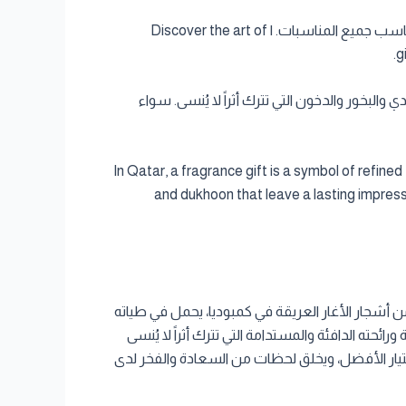
اكتشف فن تقديم العود الكمبودي كهدية فاخرة في قطر مع كمبوديا العود. هدايا عطرية راقية تناسب جميع المناسبات. | Discover the art of
g
البخور والدخون التي تترك أثراً لا يُنسى. سواء
In Qatar, a fragrance gift is a symbol of refin
and dukhoon that leave a lasting impress
ن أشجار الأغار العريقة في كمبوديا، يحمل في طياته
رائحته الدافئة والمستدامة التي تترك أثراً لا يُنسى
تيار الأفضل، ويخلق لحظات من السعادة والفخر لدى