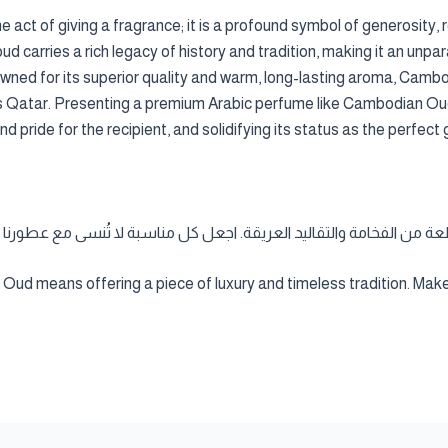
 act of giving a fragrance; it is a profound symbol of generosity,
 carries a rich legacy of history and tradition, making it an unpara
ned for its superior quality and warm, long-lasting aroma, Camb
s Qatar. Presenting a premium Arabic perfume like Cambodian Oud
 pride for the recipient, and solidifying its status as the perfect 
 من الفخامة والتقاليد العريقة. اجعل كل مناسبة لا تُنسى مع عطورنا ال
Oud means offering a piece of luxury and timeless tradition. Mak