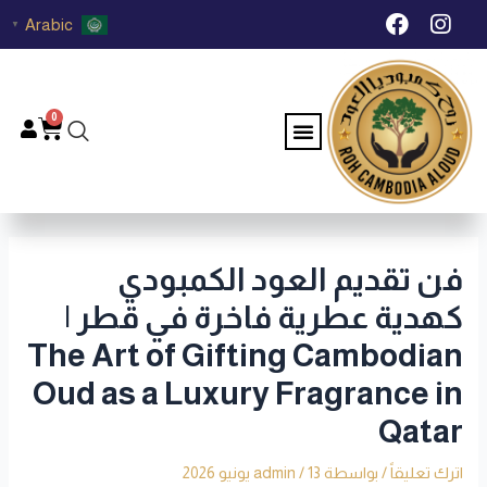
خطي
Post
F
I
Arabic
▼
لى
navigation
a
n
c
s
لمحتوى
e
t
b
a
0
Menu
Cart
o
g
o
r
k
a
m
فن تقديم العود الكمبودي
كهدية عطرية فاخرة في قطر |
The Art of Gifting Cambodian
Oud as a Luxury Fragrance in
Qatar
اترك تعليقاً
/ بواسطة
13 يونيو 2026
/
admin