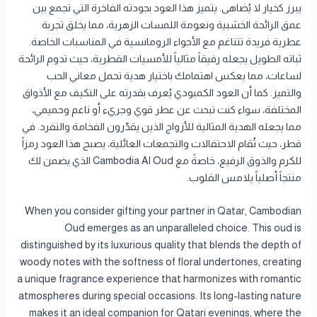
يبرز كخيار لا يُضاهى. يتميز هذا العود بجودته الفاخرة التي تجمع بين
عمق الرائحة الخشبية ونعومة اللمسات الزهرية، مما يخلق تجربة
عطرية فريدة تتناغم مع الأجواء الرومانسية في المناسبات الخاصة.
ثباته الطويل يجعله رفيقاً مثالياً للأمسيات القطرية، حيث تدوم الرائحة
لساعات، مما يعكس اهتمامك باختيار هدية تحمل معاني الحب
والتميز. كما أن العود الكمبودي يُعرف بقدرته على التكيف مع الأذواق
المختلفة، سواء كنت تبحث عن عطر قوي وجريء أو ناعم وحميمي،
مما يجعله الهدية المثالية للأزواج الذين يقدّرون الفخامة والتفرد. في
قطر، حيث تُقام الاحتفالات والتجمعات العائلية، يصبح هذا العود رمزاً
للكرم والذوق الرفيع، خاصةً مع Cambodia Al Oud الذي يضمن لك
منتجاً أصلياً يلامس القلوب.
When you consider gifting your partner in Qatar, Cambodian
Oud emerges as an unparalleled choice. This oud is
distinguished by its luxurious quality that blends the depth of
woody notes with the softness of floral undertones, creating
a unique fragrance experience that harmonizes with romantic
atmospheres during special occasions. Its long-lasting nature
makes it an ideal companion for Qatari evenings, where the