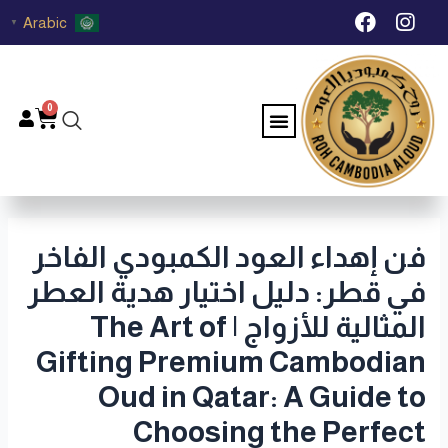
خطي
Post
F
I
Arabic
▼
لى
navigation
a
n
c
s
لمحتوى
e
t
b
a
0
Menu
Cart
o
g
o
r
k
a
m
فن إهداء العود الكمبودي الفاخر
في قطر: دليل اختيار هدية العطر
المثالية للأزواج | The Art of
Gifting Premium Cambodian
Oud in Qatar: A Guide to
Choosing the Perfect