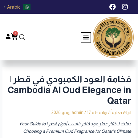
خطي
Post
F
I
Arabic
▼
لى
navigation
a
n
c
s
لمحتوى
e
t
b
a
0
Menu
Cart
o
g
o
r
k
a
m
فخامة العود الكمبودي في قطر |
Cambodia Al Oud Elegance in
Qatar
اترك تعليقاً
/ بواسطة
17 يونيو 2026
/
admin
دليلك لاختيار عطر عود فاخر يناسب أجواء قطر | Your Guide to
Choosing a Premium Oud Fragrance for Qatar’s Climate