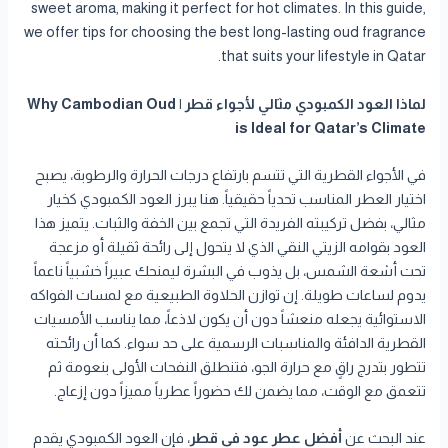
sweet aroma, making it perfect for hot climates. In this guide,
we offer tips for choosing the best long-lasting oud fragrance
that suits your lifestyle in Qatar.
لماذا العود الكمبودي مثالي لأجواء قطر | Why Cambodian Oud
is Ideal for Qatar’s Climate
في الأجواء القطرية التي تتسم بارتفاع درجات الحرارة والرطوبة، يصبح
اختيار العطر المناسب تحدياً حقيقياً. هنا يبرز العود الكمبودي كخيار
مثالي، بفضل تركيبته الفريدة التي تجمع بين الخفة والثبات. يتميز هذا
العود بقوامه الزيتي النقي الذي لا يتحول إلى رائحة ثقيلة أو مزعجة
تحت أشعة الشمس، بل يذوب في البشرة ليمنحك عبيراً خشبياً ناعماً
يدوم لساعات طويلة. إن توازن الحلاوة الطبيعية مع لمسات الفواكه
الاستوائية يجعله منعشاً دون أن يكون لاذعاً، مما يناسب الأمسيات
القطرية الدافئة والمناسبات الرسمية على حد سواء. كما أن رائحته
تتطور بتدرج راقٍ مع حرارة الجو، فتنطلق النفحات الأولى بنعومة ثم
تتعمق مع الوقت، مما يضمن لك حضوراً عطرياً مميزاً دون إزعاج.
عند البحث عن
أفضل عطر عود في قطر
، فإن العود الكمبودي يقدم