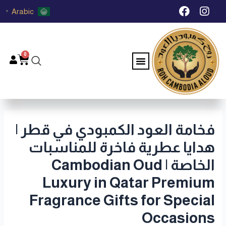
خطي
Post
F
I
Arabic
▼
لى
navigation
a
n
c
s
لمحتوى
e
t
b
a
0
Menu
Cart
o
g
o
r
k
a
m
فخامة العود الكمبودي في قطر |
هدايا عطرية فاخرة للمناسبات
الخاصة | Cambodian Oud
Luxury in Qatar Premium
Fragrance Gifts for Special
Occasions