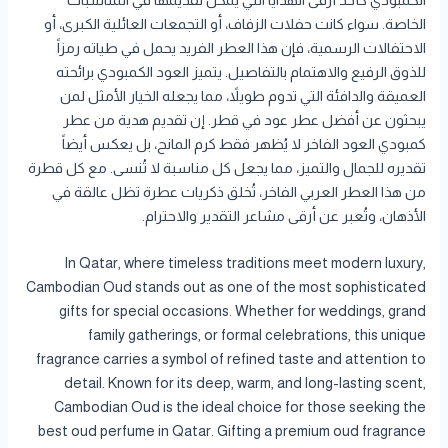
الكمبودي كأحد أرقى الهدايا التي يمكن تقديمها في المناسبات
الخاصة. سواء كانت حفلات الزفاف، أو التجمعات العائلية الكبرى، أو
الاحتفالات الرسمية، فإن هذا العطر الفريد يحمل في طياته رمزاً
للذوق الرفيع والاهتمام بالتفاصيل. يتميز العود الكمبودي برائحته
العميقة والدافئة التي تدوم طويلاً، مما يجعله الخيار الأمثل لمن
يبحثون عن أفضل عطر عود في قطر. إن تقديم هدية من عطر
كمبودي العود الفاخر لا يُظهر فقط كرم المانح، بل يعكس أيضاً
تقديره للجمال والتميز، مما يجعل كل مناسبة لا تُنسى. مع كل قطرة
من هذا العطر العربي الفاخر، تُخلق ذكريات عطرة تظل عالقة في
الأذهان، وتُعبر عن أرقى مشاعر التقدير والاحترام.
In Qatar, where timeless traditions meet modern luxury,
Cambodian Oud stands out as one of the most sophisticated
gifts for special occasions. Whether for weddings, grand
family gatherings, or formal celebrations, this unique
fragrance carries a symbol of refined taste and attention to
detail. Known for its deep, warm, and long-lasting scent,
Cambodian Oud is the ideal choice for those seeking the
best oud perfume in Qatar. Gifting a premium oud fragrance