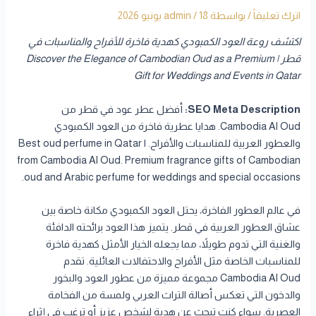
اترك تعليقاً
/ بواسطة
18 يونيو 2026
/
admin
اكتشف روعة العود الكمبودي كهدية فاخرة للأفراح والمناسبات في
قطر | Discover the Elegance of Cambodian Oud as a Premium
Gift for Weddings and Events in Qatar
SEO Meta Description:
أفضل عطر عود في قطر من
Cambodia Al Oud. هدايا عطرية فاخرة من العود الكمبودي
والعطور العربية للمناسبات والأفراح. | Best oud perfume in Qatar
from Cambodia Al Oud. Premium fragrance gifts of Cambodian
oud and Arabic perfume for weddings and special occasions.
في عالم العطور الفاخرة، يحتل العود الكمبودي مكانة خاصة بين
عشاق العطور العربية في قطر. يتميز هذا العود برائحته الدافئة
والغنية التي تدوم طويلاً، مما يجعله الخيار الأمثل كهدية فاخرة
للمناسبات الخاصة مثل الأفراح والاحتفالات العائلية. تقدم
Cambodia Al Oud مجموعة مميزة من عطور العود والبخور
والدخون التي تعكس أصالة التراث العربي ولمسة من الفخامة
العصرية. سواء كنت تبحث عن هدية لشخص عزيز أو ترغب في إثراء