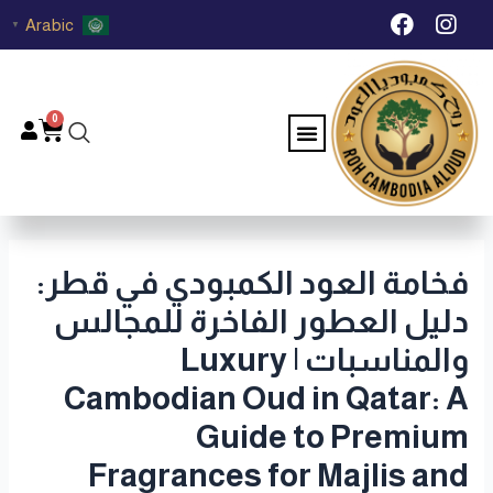
خطي
Post
F
I
Arabic
▼
لى
navigation
a
n
c
s
لمحتوى
e
t
b
a
0
Menu
Cart
o
g
o
r
k
a
m
فخامة العود الكمبودي في قطر:
دليل العطور الفاخرة للمجالس
والمناسبات | Luxury
Cambodian Oud in Qatar: A
Guide to Premium
Fragrances for Majlis and