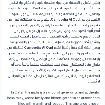
يلتقي الأهل والأصدقاء في أجواء مفعمة بالود والاحترام. ولا تكتمل
هذه الأجواء إلا برائحة العود الفاخرة التي تملأ المكان، لترحب بالضيوف
وتضفي لمسة من الفخامة والتقاليد العريقة. هنا يأتي دور
العود
الكمبودي
من
Cambodia Al Oud
، ليقدم تجربة استثنائية تعزز من
طقوس الضيافة القطرية. فاستخدام
البخور والدخون
المصنوع من
أفخر أنواع العود الكمبودي ليس مجرد عادة، بل هو فن يعبر عن
الذوق الرفيع والاهتمام بأدق التفاصيل. عندما يدخل الضيف المجلس
ويشم رائحة الدخون العطرة، فإنه يشعر بالترحيب الحار والتقدير، مما
يجعل اللقاء أكثر دفئاً وتميزاً. تقدم
Cambodia Al Oud
تشكيلة من
منتجات البخور والدخون التي تتناسب مع هذه المناسبات، حيث تمتاز
بثباتها العالي وجودتها الفائقة، لتضمن أن تظل رائحة المجلس زكية
طوال فترة الاستقبال. سواء كنت تستضيف مجلساً عائلياً يومياً أو
مناسبة خاصة، فإن اختيار العود الكمبودي الأصلي يضيف بعداً من
الفخامة والروحانية التي لا تضاهى، مما يجعل كل لحظة في المجلس
لا تُنسى.
In Qatar, the majlis is a symbol of generosity and authentic
hospitality, where family and friends gather in an atmosphere
filled with warmth and respect. This ambiance is never