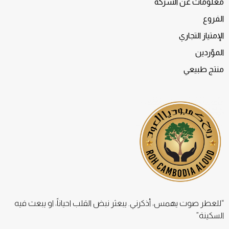
معلومات عن الشركة
الفروع
الإمتياز التجاري
الموّردين
منتج طبيعي
“للعطر صوت يهمس، أذكرني. يبعثر نبض القلب احياناً، او يبعث فيه
السكينة”