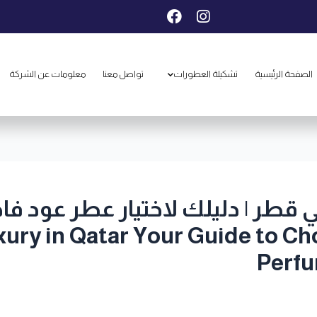
F
I
a
n
c
s
e
t
b
a
الصفحة الرئيسية
تشكيلة العطورات
تواصل معنا
معلومات عن الشركة
o
g
o
r
k
a
m
 قطر | دليلك لاختيار عطر عود ف
ry in Qatar Your Guide to C
Perfu