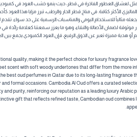
 الأمثل لعشاق العطور الفاخرة في قطر، حيث ينمو خشب العود في كمبودي
اليزي الأكثر كثافة. في مناخ قطر الحار والرطب، تبرز مزايا هذا العود
يجعله مثالياً للاستخدام اليومي والمناسبات الرسمية على حد سواء. تقدم ل
موثوقة لضمان الأصالة والنقاء، وهو ما يعزز سمعتنا كعلامة رائدة في م
و هدية مميزة تعبر عن الذوق الرفيع، فإن العود الكمبودي يجمع بين العط
ional quality, making it the perfect choice for luxury fragrance lo
et scent with soft woody undertones that differ from the more int
 the best oud perfumes in Qatar due to its long-lasting fragrance 
ar and formal occasions. Cambodia Al Oud offers a curated selecti
ty and purity, reinforcing our reputation as a leading luxury Arab
tinctive gift that reflects refined taste, Cambodian oud combines l
appea