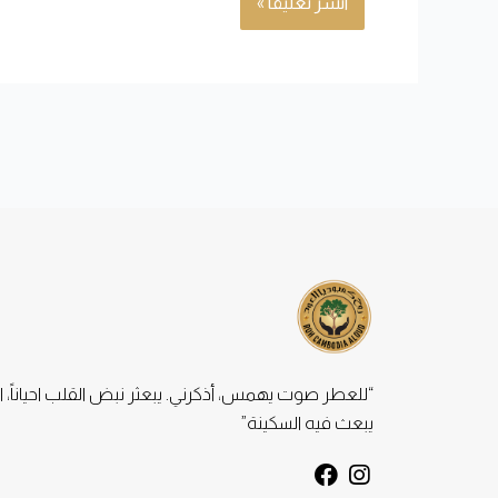
“للعطر صوت يهمس، أذكرني. يبعثر نبض القلب احياناً، ا
يبعث فيه السكينة”
F
I
a
n