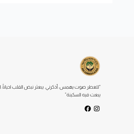
“للعطر صوت يهمس، أذكرني. يبعثر نبض القلب احياناً، ا
يبعث فيه السكينة”
F
I
a
n
c
s
e
t
b
a