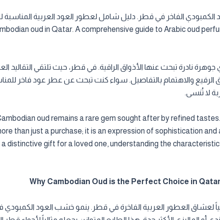
 الكمبودي الفاخر في قطر. دليل شامل لعطور العود العربية المناسبة للمن
bodian oud in Qatar. A comprehensive guide to Arabic oud perfu
جوهرة نادرة تبحث عنها الأذواق الراقية. في قطر، حيث تلتقي التقاليد الع
ق الرفيع والاهتمام بالتفاصيل. سواء كنت تبحث عن عطر عود فاخر للمنا
 لا تُنسى.
, Cambodian oud remains a rare gem sought after by refined tastes
re than just a purchase; it is an expression of sophistication and 
 distinctive gift for a loved one, understanding the characteristic
نائياً لعشاق العطور العربية الفاخرة في قطر. ينمو خشب العود الكمبودي
و الماليزي الأكثر حدة. هذا الطابع المتوازن يجعله مثالياً لأجواء قطر 