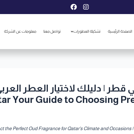
F
I
a
n
c
s
e
t
b
a
الصفحة الرئيسية
تشكيلة العطورات
تواصل معنا
معلومات عن الشركة
o
g
o
r
k
a
m
tar Your Guide to Choosing P
How