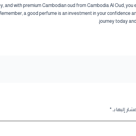
rney, and with premium Cambodian oud from Cambodia Al Oud, you 
r. Remember, a good perfume is an investment in your confidence an
journey today and
مشار إليها بـ
*