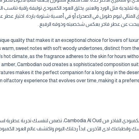
بية تقليدية مثل الورد والعنبر، يخلق العود الكمبودي توليفة راقية تناسب 
رفيق المثالي ليوم طويل في الصحراء أو في أمسية شتوية باردة. اختيار عط
من يبحث عن عطر فاخر يعكس شخصيته وذوقه الرفيع.
ue quality that makes it an exceptional choice for lovers of luxur
warm, sweet notes with soft woody undertones, distinct from the s
’s hot climate, as the fragrance adheres to the skin for hours wit
and amber, Cambodian oud creates a sophisticated composition suit
atures makes it the perfect companion for a long day in the deser
olfactory experience that evolves over time, making it a preferr
اختيار العطر المناسب هو رحلة شخصية، ومع العود الكمبودي الفاخر 
ك وانطباعك لدى الآخرين. ابدأ رحلتك اليوم واكتشف عالم العود الكمبود