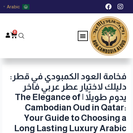
خطي
Post
F
I
Arabic
▼
لى
navigation
a
n
c
s
لمحتوى
e
t
b
a
0
Menu
Cart
o
g
o
r
k
a
m
فخامة العود الكمبودي في قطر:
دليلك لاختيار عطر عربي فاخر
يدوم طويلاً | The Elegance of
Cambodian Oud in Qatar:
Your Guide to Choosing a
Long Lasting Luxury Arabic