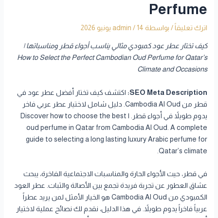
Perfume
اترك تعليقاً
/ بواسطة
14 يونيو 2026
/
admin
كيف تختار عطر عود كمبودي مثالي يناسب أجواء قطر ومناسباتها |
How to Select the Perfect Cambodian Oud Perfume for Qatar’s
Climate and Occasions
SEO Meta Description:
اكتشف كيف تختار أفضل عطر عود في
قطر من Cambodia Al Oud. دليل شامل لاختيار عطر عربي فاخر
يدوم طويلاً في أجواء قطر. | Discover how to choose the best
oud perfume in Qatar from Cambodia Al Oud. A complete
guide to selecting a long lasting luxury Arabic perfume for
Qatar’s climate.
في قطر، حيث الأجواء الحارة والمناسبات الاجتماعية الفاخرة، يبحث
عشاق العطور عن تجربة فريدة تجمع بين الأصالة والثبات. عطر العود
الكمبودي من Cambodia Al Oud هو الخيار الأمثل لمن يريد عطراً
عربياً فاخراً يدوم طويلاً. في هذا الدليل، نقدم لك نصائح عملية لاختيار