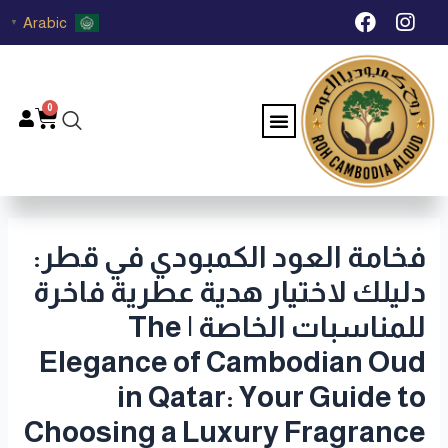
خطي
Post
F
I
Arabic
▼
لى
navigation
a
n
c
s
لمحتوى
e
t
b
a
0
Menu
Cart
o
g
o
r
k
a
m
فخامة العود الكمبودي في قطر:
دليلك لاختيار هدية عطرية فاخرة
للمناسبات الخاصة | The
Elegance of Cambodian Oud
in Qatar: Your Guide to
Choosing a Luxury Fragrance