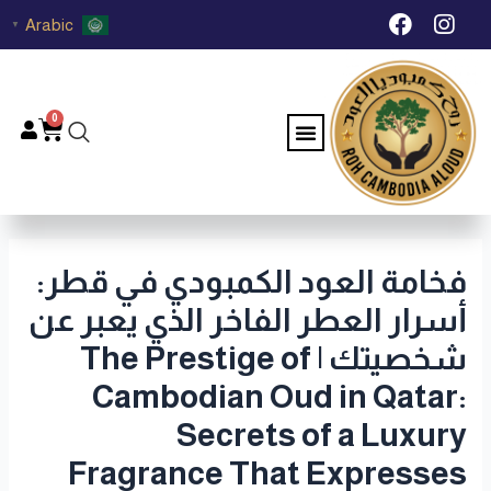
خطي
Post
F
I
Arabic
▼
لى
navigation
a
n
c
s
لمحتوى
e
t
b
a
0
Menu
Cart
o
g
o
r
k
a
m
فخامة العود الكمبودي في قطر:
أسرار العطر الفاخر الذي يعبر عن
شخصيتك | The Prestige of
Cambodian Oud in Qatar:
Secrets of a Luxury
Fragrance That Expresses