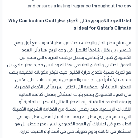
and ensures a lasting fragrance throughout the day.
لماذا العود الكمبودي مثالي لأجواء قطر | Why Cambodian Oud
is Ideal for Qatar’s Climate
في مناخ قطر الحار والرطب، تبحث عن عطر لا يذوب مع أول وهج
شمس، بل يظل شامخاً كالنخيل في وجه الريح. هنا يأتي العود
الكمبودي كخيار لا يُضاهى، بفضل تركيبته الفريدة التي تجمع بين
العمق الخشبي والدفء الطبيعي. هذا العود ليس مجرد عطر عادي، بل
هو تجربة حسية تتحدى حرارة الخليج، حيث تتبخر مكوناته الخفيفة ببطء
شديد، تاركةً أثراً من الجاذبية والغموض يدوم لساعات. على عكس
العطور المائية أو الحمضية التي تختفي سريعاً في الأجواء القطرية،
فإن العود الكمبودي يتمتع بثبات استثنائي بفضل كثافته العالية
وزيوته الطبيعية الثقيلة. إنه العطر المثالي للسهرات الفاخرة أو
اللقاءات الرسمية، حيث يضفي لمسة من الفخامة الشرقية الأصيلة
التي تتناغم مع روح قطر العريقة. عند اختيار أفضل عطر عود في
قطر، ضع في اعتبارك أن العود الكمبودي ليس مجرد عطر، بل هو
استثمار في الأناقة يدوم طويلاً، حتى في أشد أيام الصيف حرارة.