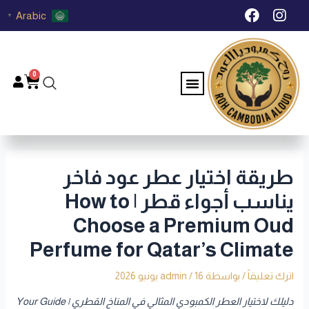
خطي
Post
F
I
Arabic
▼
لى
navigation
a
n
c
s
لمحتوى
e
t
b
a
0
Menu
Cart
o
g
o
r
k
a
m
طريقة اختيار عطر عود فاخر
يناسب أجواء قطر | How to
Choose a Premium Oud
Perfume for Qatar’s Climate
اترك تعليقاً
/ بواسطة
16 يونيو 2026
/
admin
دليلك لاختيار العطر الكمبودي المثالي في المناخ القطري | Your Guide