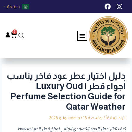
خطي
Post
F
I
Arabic
▼
لى
navigation
a
n
c
s
لمحتوى
e
t
b
a
0
Menu
Cart
o
g
o
r
k
a
m
دليل اختيار عطر عود فاخر يناسب
أجواء قطر | Luxury Oud
Perfume Selection Guide for
Qatar Weather
اترك تعليقاً
/ بواسطة
16 يونيو 2026
/
admin
كيف تختار عطر العود الكمبودي المثالي لمناخ قطر الحار | How to