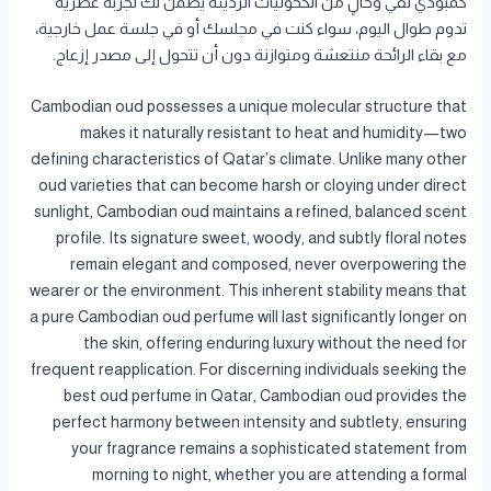
كمبودي نقي وخالٍ من الكحوليات الرديئة يضمن لك تجربة عطرية
تدوم طوال اليوم، سواء كنت في مجلسك أو في جلسة عمل خارجية،
مع بقاء الرائحة منتعشة ومتوازنة دون أن تتحول إلى مصدر إزعاج.
Cambodian oud possesses a unique molecular structure that
makes it naturally resistant to heat and humidity—two
defining characteristics of Qatar’s climate. Unlike many other
oud varieties that can become harsh or cloying under direct
sunlight, Cambodian oud maintains a refined, balanced scent
profile. Its signature sweet, woody, and subtly floral notes
remain elegant and composed, never overpowering the
wearer or the environment. This inherent stability means that
a pure Cambodian oud perfume will last significantly longer on
the skin, offering enduring luxury without the need for
frequent reapplication. For discerning individuals seeking the
best oud perfume in Qatar, Cambodian oud provides the
perfect harmony between intensity and subtlety, ensuring
your fragrance remains a sophisticated statement from
morning to night, whether you are attending a formal