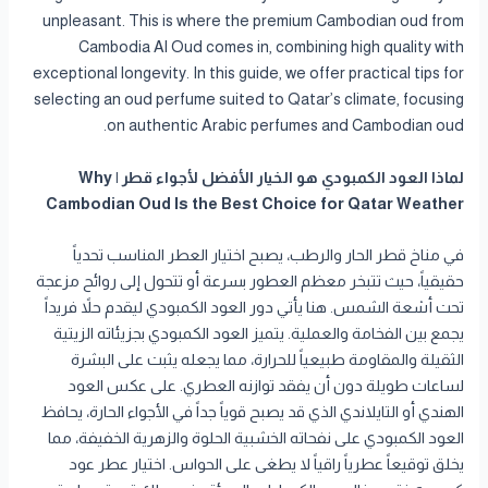
unpleasant. This is where the premium Cambodian oud from
Cambodia Al Oud comes in, combining high quality with
exceptional longevity. In this guide, we offer practical tips for
selecting an oud perfume suited to Qatar’s climate, focusing
on authentic Arabic perfumes and Cambodian oud.
لماذا العود الكمبودي هو الخيار الأفضل لأجواء قطر | Why
Cambodian Oud Is the Best Choice for Qatar Weather
في مناخ قطر الحار والرطب، يصبح اختيار العطر المناسب تحدياً
حقيقياً، حيث تتبخر معظم العطور بسرعة أو تتحول إلى روائح مزعجة
تحت أشعة الشمس. هنا يأتي دور العود الكمبودي ليقدم حلاً فريداً
يجمع بين الفخامة والعملية. يتميز العود الكمبودي بجزيئاته الزيتية
الثقيلة والمقاومة طبيعياً للحرارة، مما يجعله يثبت على البشرة
لساعات طويلة دون أن يفقد توازنه العطري. على عكس العود
الهندي أو التايلاندي الذي قد يصبح قوياً جداً في الأجواء الحارة، يحافظ
العود الكمبودي على نفحاته الخشبية الحلوة والزهرية الخفيفة، مما
يخلق توقيعاً عطرياً راقياً لا يطغى على الحواس. اختيار عطر عود