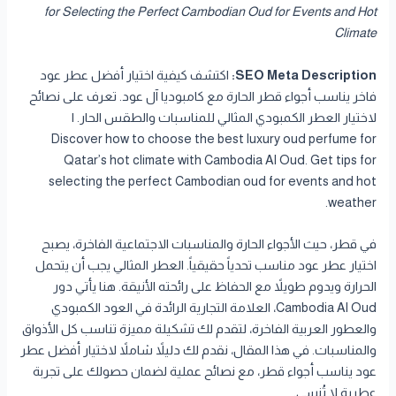
for Selecting the Perfect Cambodian Oud for Events and Hot
Climate
SEO Meta Description:
اكتشف كيفية اختيار أفضل عطر عود
فاخر يناسب أجواء قطر الحارة مع كامبوديا آل عود. تعرف على نصائح
لاختيار العطر الكمبودي المثالي للمناسبات والطقس الحار. |
Discover how to choose the best luxury oud perfume for
Qatar’s hot climate with Cambodia Al Oud. Get tips for
selecting the perfect Cambodian oud for events and hot
weather.
في قطر، حيث الأجواء الحارة والمناسبات الاجتماعية الفاخرة، يصبح
اختيار عطر عود مناسب تحدياً حقيقياً. العطر المثالي يجب أن يتحمل
الحرارة ويدوم طويلاً مع الحفاظ على رائحته الأنيقة. هنا يأتي دور
Cambodia Al Oud، العلامة التجارية الرائدة في العود الكمبودي
والعطور العربية الفاخرة، لتقدم لك تشكيلة مميزة تناسب كل الأذواق
والمناسبات. في هذا المقال، نقدم لك دليلاً شاملاً لاختيار أفضل عطر
عود يناسب أجواء قطر، مع نصائح عملية لضمان حصولك على تجربة
عطرية لا تُنسى.