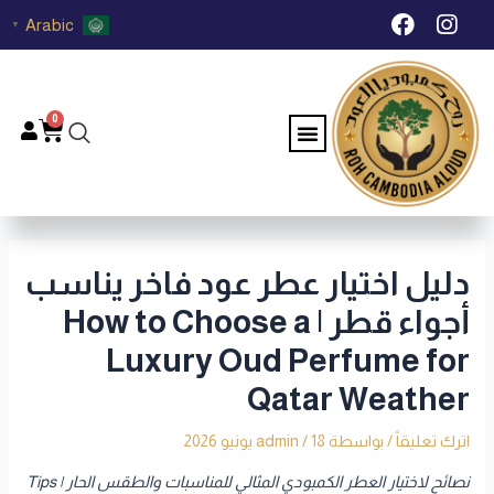
خطي
Post
F
I
Arabic
▼
لى
navigation
a
n
c
s
لمحتوى
e
t
b
a
0
Menu
Cart
o
g
o
r
k
a
m
دليل اختيار عطر عود فاخر يناسب
أجواء قطر | How to Choose a
Luxury Oud Perfume for
Qatar Weather
اترك تعليقاً
/ بواسطة
18 يونيو 2026
/
admin
نصائح لاختيار العطر الكمبودي المثالي للمناسبات والطقس الحار | Tips