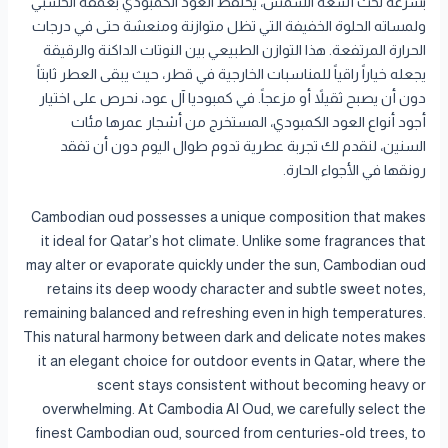
بسرعة تحت أشعة الشمس، يحتفظ العود الكمبودي بعمقه الخشبي
ولمساته الحلوة الخفيفة التي تظل متوازنة ومنعشة حتى في درجات
الحرارة المرتفعة. هذا التوازن الطبيعي بين النوتات الداكنة والرقيقة
يجعله خياراً راقياً للمناسبات الخارجية في قطر، حيث يبقى العطر ثابتاً
دون أن يصبح ثقيلاً أو مزعجاً. في كمبوديا آل عود، نحرص على اختيار
أجود أنواع العود الكمبودي، المستخرج من أشجار عمرها مئات
السنين، لنقدم لك تجربة عطرية تدوم طوال اليوم دون أن تفقد
رونقها في الأجواء الحارة.
Cambodian oud possesses a unique composition that makes
it ideal for Qatar’s hot climate. Unlike some fragrances that
may alter or evaporate quickly under the sun, Cambodian oud
retains its deep woody character and subtle sweet notes,
remaining balanced and refreshing even in high temperatures.
This natural harmony between dark and delicate notes makes
it an elegant choice for outdoor events in Qatar, where the
scent stays consistent without becoming heavy or
overwhelming. At Cambodia Al Oud, we carefully select the
finest Cambodian oud, sourced from centuries-old trees, to