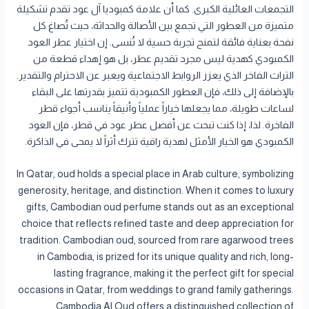
التجمعات العائلية الكبرى. كما أن علامة كمبوديا آل عود تقدم تشكيلة
متميزة من العطور التي تجمع بين الأصالة والحداثة، حيث تُصاغ كل
نفحة بعناية فائقة لتمنح تجربة حسية لا تُنسى. إن اختيار عطر العود
الكمبودي كهدية ليس مجرد تقديم عطر، بل هو إهداء قطعة من
التراث الفاخر الذي يعزز الروابط الاجتماعية ويعبر عن الاحترام والتقدير.
بالإضافة إلى ذلك، فإن العطور الكمبودية تتميز بقدرتها على البقاء
لساعات طويلة، مما يجعلها خياراً عملياً وأنيقاً يناسب أجواء قطر
الفاخرة. لذا، إذا كنت تبحث عن أفضل عطر عود في قطر، فإن العود
الكمبودي هو الخيار الأمثل لهدية راقية تترك أثراً لا يمحى في الذاكرة.
In Qatar, oud holds a special place in Arab culture, symbolizing
generosity, heritage, and distinction. When it comes to luxury
gifts, Cambodian oud perfume stands out as an exceptional
choice that reflects refined taste and deep appreciation for
tradition. Cambodian oud, sourced from rare agarwood trees
in Cambodia, is prized for its unique quality and rich, long-
lasting fragrance, making it the perfect gift for special
occasions in Qatar, from weddings to grand family gatherings.
Cambodia Al Oud offers a distinguished collection of