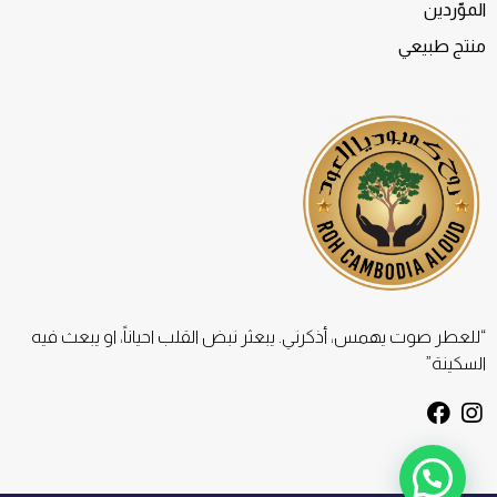
الموّردين
منتج طبيعي
“للعطر صوت يهمس، أذكرني. يبعثر نبض القلب احياناً، او يبعث فيه
السكينة”
F
I
a
n
c
s
e
t