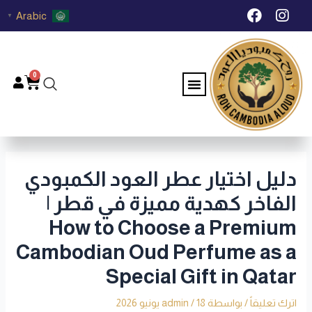
خطي
Post
F
I
Arabic
▼
لى
navigation
a
n
c
s
لمحتوى
e
t
b
a
0
Menu
Cart
o
g
o
r
k
a
m
دليل اختيار عطر العود الكمبودي
الفاخر كهدية مميزة في قطر |
How to Choose a Premium
Cambodian Oud Perfume as a
Special Gift in Qatar
اترك تعليقاً
/ بواسطة
18 يونيو 2026
/
admin