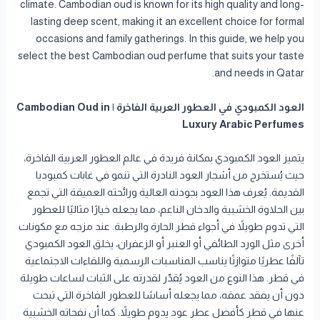
climate. Cambodian oud is known for its high quality and long-
lasting deep scent, making it an excellent choice for formal
occasions and family gatherings. In this guide, we help you
select the best Cambodian oud perfume that suits your taste
and needs in Qatar.
العود الكمبودي في العطور العربية الفاخرة | Cambodian Oud in
Luxury Arabic Perfumes
يتميز العود الكمبودي بمكانة فريدة في عالم العطور العربية الفاخرة،
حيث يُستخرج من أشجار العود النادرة التي تنمو في غابات كمبوديا
القديمة. يُعرف هذا العود بجودته العالية ورائحته العميقة التي تجمع
بين الحلاوة الخشبية والدخان الناعم، مما يجعله خيارًا مثاليًا للعطور
التي تدوم طويلاً في أجواء قطر الحارة والرطبة. عند مزجه مع مكونات
أخرى مثل الورد الطائفي أو العنبر أو الزعفران، يخلق العود الكمبودي
تآلفًا عطريًا متوازنًا يناسب المناسبات الرسمية واللقاءات الاجتماعية
في قطر. هذا النوع من العود يُقدّر لقدرته على الثبات لساعات طويلة
دون أن يفقد عمقه، مما يجعله أساسًا للعطور الفاخرة التي تبحث
عنها في قطر كأفضل عطر عود يدوم طويلاً. كما أن نفحاته الخشبية