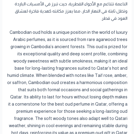
الناعمة تتناغم مع الأجواء القطرية، حيث تبرز في الأمسيات الباردة
وتظل ثابتة في النهار الحار، مما يعزز مكانته كهدية فاخرة لعشاق
العود في قطر.
Cambodian oud holds a unique position in the world of luxury
Arabic perfumes, as it is sourced from rare agarwood trees
growing in Cambodia’s ancient forests. This oud is prized for
its exceptional quality and deep scent profile, combining
woody sweetness with subtle smokiness, making it an ideal
base for long-lasting fragrances suited to Qatar’s hot and
humid climate. When blended with notes like Taif rose, amber,
or saffron, Cambodian oud creates a harmonious composition
that suits both formal occasions and social gatherings in
Qatar. Its ability to last for hours without losing depth makes
it a cornerstone for the best oud perfume in Qatar, offering a
premium experience for those seeking a long-lasting oud
fragrance. The soft woody tones also adapt well to Qatari
weather, shining in cool evenings and remaining stable during
hot days, reinforcing its value as a premium oud gift in Qatar