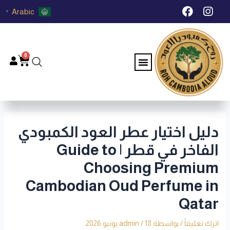
خطي
Post
F
I
Arabic
▼
لى
navigation
a
n
c
s
لمحتوى
e
t
b
a
0
Menu
Cart
o
g
o
r
k
a
m
دليل اختيار عطر العود الكمبودي
الفاخر في قطر | Guide to
Choosing Premium
Cambodian Oud Perfume in
Qatar
اترك تعليقاً
/ بواسطة
18 يونيو 2026
/
admin