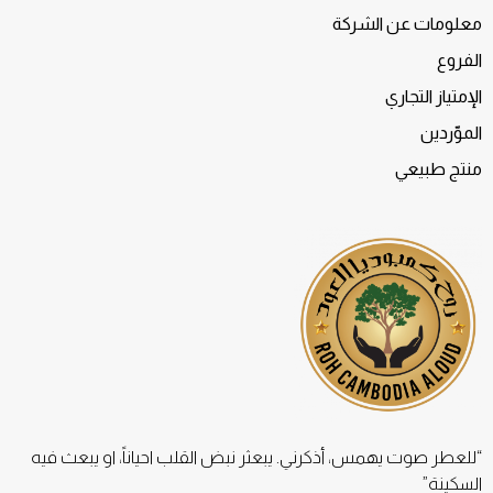
معلومات عن الشركة
الفروع
الإمتياز التجاري
الموّردين
منتج طبيعي
“للعطر صوت يهمس، أذكرني. يبعثر نبض القلب احياناً، او يبعث فيه
السكينة”