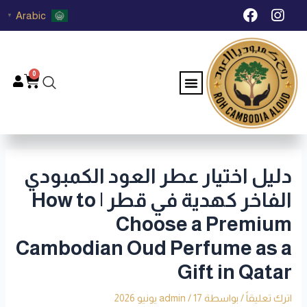
خطي
Post
F
I
Arabic
▼
لى
navigation
a
n
c
s
لمحتوى
e
t
b
a
0
Menu
Cart
o
g
o
r
k
a
m
دليل اختيار عطر العود الكمبودي
الفاخر كهدية في قطر | How to
Choose a Premium
Cambodian Oud Perfume as a
Gift in Qatar
اترك تعليقاً
/ بواسطة
17 يونيو 2026
/
admin