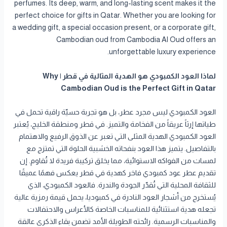
perfumes. Its deep, warm, and long-lasting scent makes it the
perfect choice for gifts in Qatar. Whether you are looking for
a wedding gift, a special occasion present, or a corporate gift,
Cambodian oud from Cambodia Al Oud offers an
unforgettable luxury experience.
لماذا العود الكمبودي هو الهدية المثالية في قطر | Why
Cambodian Oud is the Perfect Gift in Qatar
العود الكمبودي ليس مجرد عطر، بل هو تجربة حسيّة راقية تحمل في
طياتها إرثاً عريقاً من الفخامة والتميز. في قطر ومنطقة الخليج، يُعتبر
العود الكمبودي الهدية المثلى التي تعبر عن الذوق الرفيع والاهتمام
بالتفاصيل. يتميز هذا العود بنفحاته الخشبية الحلوة التي تمتزج مع
لمسات من الفواكه الاستوائية، مما يخلق تركيبة فريدة لا تُقاوم. إن
تقديم عطر عود كمبودي فاخر كهدية في قطر يعكس فهمًا عميقًا
للثقافة المحلية التي تُقدّر الجودة والندرة. فالعود الكمبودي، الذي
يُستخرج من أشجار العود النادرة في كمبوديا، يحمل قيمة رمزية عالية
تجعله هدية استثنائية للمناسبات الخاصة كالأعراس والاحتفالات
والمناسبات الرسمية. رائحته الطويلة الأمد تضمن بقاء الذكرى عالقة