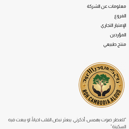
معلومات عن الشركة
الفروع
الإمتياز التجاري
الموّردين
منتج طبيعي
“للعطر صوت يهمس، أذكرني. يبعثر نبض القلب احياناً، او يبعث فيه
السكينة”