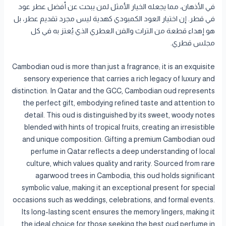
في الأذهان، مما يجعله الخيار الأمثل لمن يبحث عن أفضل عطر عود
في قطر. إن اختيار العود الكمبودي كهدية ليس مجرد تقديم عطر، بل
هو إهداء قطعة من التراث والفن العطري الذي يُعتز به في كل
مجلس قطري.
Cambodian oud is more than just a fragrance; it is an exquisite
sensory experience that carries a rich legacy of luxury and
distinction. In Qatar and the GCC, Cambodian oud represents
the perfect gift, embodying refined taste and attention to
detail. This oud is distinguished by its sweet, woody notes
blended with hints of tropical fruits, creating an irresistible
and unique composition. Gifting a premium Cambodian oud
perfume in Qatar reflects a deep understanding of local
culture, which values quality and rarity. Sourced from rare
agarwood trees in Cambodia, this oud holds significant
symbolic value, making it an exceptional present for special
occasions such as weddings, celebrations, and formal events.
Its long-lasting scent ensures the memory lingers, making it
the ideal choice for those seeking the best oud perfume in