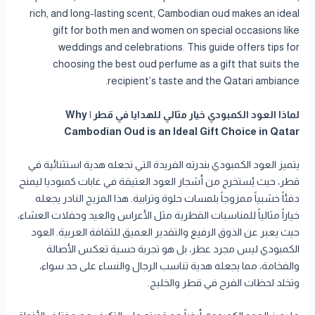
rich, and long-lasting scent, Cambodian oud makes an ideal
gift for both men and women on special occasions like
weddings and celebrations. This guide offers tips for
choosing the best oud perfume as a gift that suits the
recipient’s taste and the Qatari ambiance.
لماذا العود الكمبودي خيار مثالي للهدايا في قطر | Why
Cambodian Oud is an Ideal Gift Choice in Qatar
يتميز العود الكمبودي بندرته الفريدة التي تجعله هدية استثنائية في
قطر، حيث يُستخرج من أشجار العود العتيقة في غابات كمبوديا ليمنح
دفئاً خشبياً ممزوجاً بلمسات حلوة وترابية. هذا المزيج النادر يجعله
خياراً مثالياً للمناسبات القطرية مثل الأعراس والعيد وحفلات العشاء،
حيث يعبر عن الذوق الرفيع والتقدير العميق للثقافة العربية. العود
الكمبودي ليس مجرد عطر، بل هو تجربة حسية تعكس الأصالة
والفخامة، مما يجعله هدية تناسب الرجال والنساء على حد سواء،
وتخلد لحظات الفرح في قطر والخليج.