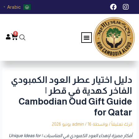
خطي
Post
F
I
Arabic
▼
لى
navigation
a
n
c
s
لمحتوى
e
t
b
a
0
Menu
Cart
o
g
o
r
k
a
m
دليل اختيار عطر العود الكمبودي
الفاخر كهدية في قطر |
Cambodian Oud Gift Guide
for Qatar
اترك تعليقاً
/ بواسطة
16 يونيو 2026
/
admin
أفكار مميزة لإهداء العود الكمبودي في المناسبات | Unique Ideas for