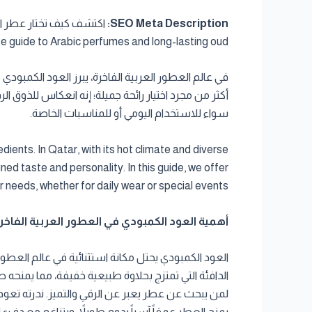
SEO Meta Description:
guide to Arabic perfumes and long-lasting oud.
في عالم العطور العربية الفاخرة، يبرز العود الكمبودي
سواء للاستخدام اليومي أو للمناسبات الخاصة.
ients. In Qatar, with its hot climate and diverse
ined taste and personality. In this guide, we offer
 needs, whether for daily wear or special events.
أهمية العود الكمبودي في العطور العربية الفاخرة | mportance of Cambodian Oud in Luxury Arabic Perfumes
العود الكمبودي يحتل مكانة استثنائية في عالم العطور 
الدافئة التي تمتزج بحلاوة طبيعية خفيفة، مما يمنحه طاب
لمن يبحث عن عطر يعبر عن الرقي والتميز. ندرته تعود
يمنح العطر عمقاً آسراً يدوم طويلاً، ويتناغم مع دف