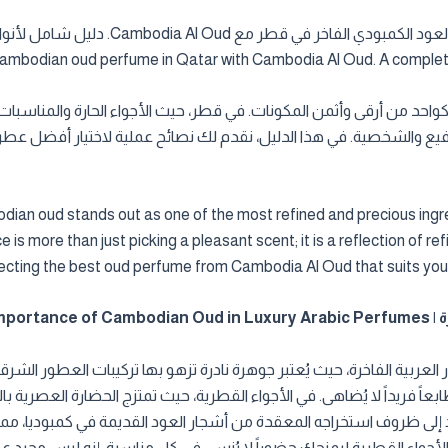
mbodian oud perfume in Qatar with Cambodia Al Oud. A complete 
 كواحد من أرقى وأثمن المكونات. في قطر، حيث الأجواء الحارة والمناسبات
dian oud stands out as one of the most refined and precious ingred
 is more than just picking a pleasant scent; it is a reflection of ref
electing the best oud perfume from Cambodia Al Oud that suits your
The I
العربية الفاخرة، حيث يُعتبر جوهرة نادرة تزهو بها تركيبات العطور الشرقي
عاً فريداً لا يُضاهى. في الأجواء القطرية، حيث تمتزج الحضارة العصرية بال
 إلى ظروف استخراجه المعقدة من أشجار العود القديمة في كمبوديا، مما ي
ء الأجواء القطرية ليمنحك حضوراً لا يُنسى في كل مناسبة. إنه ليس مجرد