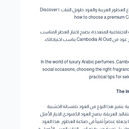
اكتشف كيف تختار عطر العود الكمبودي الفاخر في قطر مع Cambodia Al Oud. دليل شامل لأنواع العطور العربية والعود طويل الثبات. | Discover
how to choose a premium Ca
 الاجتماعية المتعددة، يصبح اختيار العطر المناسب
أكثر من مجرد اختيار رائحة جميلة؛ إنه انعكاس للذوق الرفيع والشخصية. في هذا الدليل، نقدم لك نصائح عملية لاختيار أفضل عطر عود من Cambodia Al Oud يناسب احتياجاتك،
In the world of luxury Arabic perfumes, Cambo
social occasions, choosing the right fragrance
practical tips for s
ة. يتميز هذا النوع من العود بلمساته الخشبية
تقاليد العريقة، يصبح العود الكمبودي الخيار الأمثل
جعله عنصراً ثميناً في صناعة العطور. هذا العود
 عطر، بل تجربة حسية تعكس التراث العربي الأصيل في