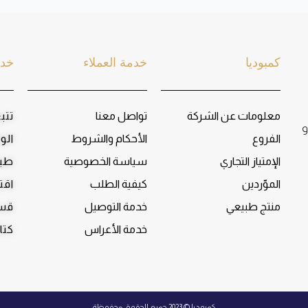
كمبوديا
خدمة العملاء
خدم
معلومات عن الشركة
تواصل معنا
تتب
و
الفروع
الأحكام والشروط
الو
الإمتياز التجاري
سياسة الخصوصية
طبا
الموّردين
كيفية الطلب
اقت
منتج طبيعي
خدمة التوصيل
قسم
خدمة الأعراس
كتا
كمبوديا © 2023 جميع الحقوق محفوظة