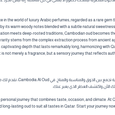
 in the world of luxury Arabic perfumes, regarded as a rare gem 
 by its warm woody notes blended with a subtle natural sweetness,
tion meets deep-rooted traditions, Cambodian oud becomes the i
s rarity stems from the complex extraction process from ancient 
 captivating depth that lasts remarkably long, harmonizing with Q
 is not merely a fragrance, but a sensory journey that reflects aut
اختيار عطر العود الكمبودي المن
تك الآن واكتشف العطر الذي يعبر عنك.
personal journey that combines taste, occasion, and climate. At 
 long-lasting oud to suit all tastes in Qatar. Start your journey n