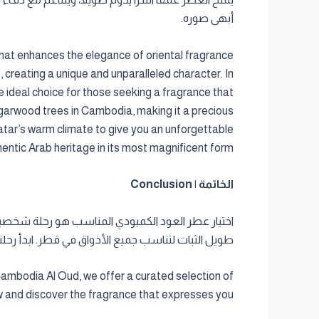
أبهى صوره.
that enhances the elegance of oriental fragrance
 creating a unique and unparalleled character. In
deal choice for those seeking a fragrance that
agarwood trees in Cambodia, making it a precious
atar’s warm climate to give you an unforgettable
hentic Arab heritage in its most magnificent form.
الخاتمة | Conclusion
طويل الثبات لتناسب جميع الأذواق في قطر. ابدأ رحل
Cambodia Al Oud, we offer a curated selection of
ow and discover the fragrance that expresses you.