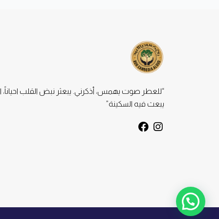
“للعطر صوت يهمس، أذكرني. يبعثر نبض القلب احياناً، ا
يبعث فيه السكينة”
F
I
a
n
c
s
e
t
b
a
o
g
o
r
k
a
m