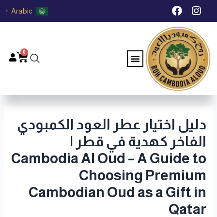
خطي
Post
F
I
Arabic
▼
لى
navigation
a
n
c
s
لمحتوى
e
t
b
a
0
Menu
Cart
o
g
o
r
k
a
m
دليل اختيار عطر العود الكمبودي
الفاخر كهدية في قطر |
Cambodia Al Oud – A Guide to
Choosing Premium
Cambodian Oud as a Gift in
Qatar