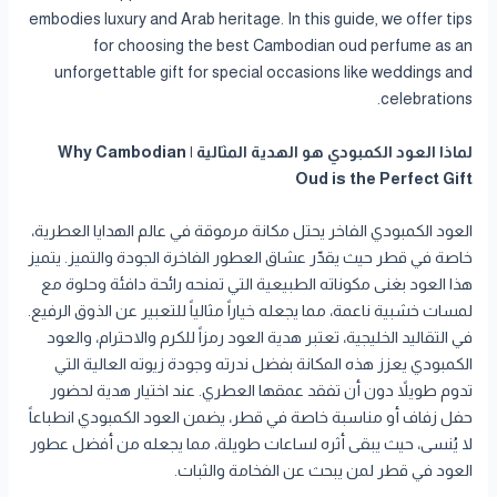
embodies luxury and Arab heritage. In this guide, we offer tips
for choosing the best Cambodian oud perfume as an
unforgettable gift for special occasions like weddings and
celebrations.
لماذا العود الكمبودي هو الهدية المثالية | Why Cambodian
Oud is the Perfect Gift
العود الكمبودي الفاخر يحتل مكانة مرموقة في عالم الهدايا العطرية،
خاصة في قطر حيث يقدّر عشاق العطور الفاخرة الجودة والتميز. يتميز
هذا العود بغنى مكوناته الطبيعية التي تمنحه رائحة دافئة وحلوة مع
لمسات خشبية ناعمة، مما يجعله خياراً مثالياً للتعبير عن الذوق الرفيع.
في التقاليد الخليجية، تعتبر هدية العود رمزاً للكرم والاحترام، والعود
الكمبودي يعزز هذه المكانة بفضل ندرته وجودة زيوته العالية التي
تدوم طويلاً دون أن تفقد عمقها العطري. عند اختيار هدية لحضور
حفل زفاف أو مناسبة خاصة في قطر، يضمن العود الكمبودي انطباعاً
لا يُنسى، حيث يبقى أثره لساعات طويلة، مما يجعله من أفضل عطور
العود في قطر لمن يبحث عن الفخامة والثبات.