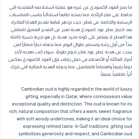
ما يميز العود الكمبودي عن غيره هو عملية استخلاصه التقليدية التي
تحافظ على نقاء الرائحة، مما يمنحه طابعاً استثنائياً يناسب المناسبات
الرسمية والخاصة. في قطر، حيث تزدهر ثقافة تقديم الهدايا الفاخرة،
يعد اختيار عطر عود كمبودي هدية تعبر عن التقدير العميق للمتلقي.
هذا العطر لا يقتصر على كونه مجرد هدية، بل هو تجربة حسية كاملة
تبدأ من أول رشة وتستمر طوال اليوم، مما يجعله خياراً ممتازاً لمن
يبحث عن هدية عطر عود فاخر تدوم طويلاً. سواء كنت تهديه لأحد
أفراد العائلة أو الأصدقاء في حفل زفاف، فإن العود الكمبودي يعكس
ذوقاً رفيعاً واهتماماً بالتفاصيل، مما يجعله الهدية المثالية التي تترك
أثراً عاطفياً عميقاً.
Cambodian oud is highly regarded in the world of luxury
gifting, especially in Qatar, where connoisseurs value
exceptional quality and distinction. This oud is known for its
rich, natural composition that offers a warm, sweet fragrance
with soft woody undertones, making it an ideal choice for
expressing refined taste. In Gulf traditions, gifting oud
symbolizes generosity and respect, and Cambodian oud