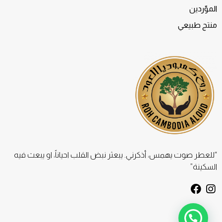
الموّردين
منتج طبيعي
“للعطر صوت يهمس، أذكرني. يبعثر نبض القلب احياناً، او يبعث فيه
السكينة”
F
I
a
n
c
s
e
t