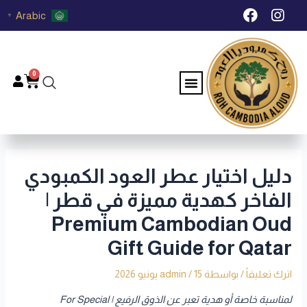
خطي
Post
F
I
Arabic
▼
لى
navigation
a
n
c
s
لمحتوى
e
t
b
a
0
Menu
Cart
o
g
o
r
k
a
m
دليل اختيار عطر العود الكمبودي
الفاخر كهدية مميزة في قطر |
Premium Cambodian Oud
Gift Guide for Qatar
اترك تعليقاً
/ بواسطة
15 يونيو 2026
/
admin
لمناسبة خاصة أو هدية تعبر عن الذوق الرفيع | For Special