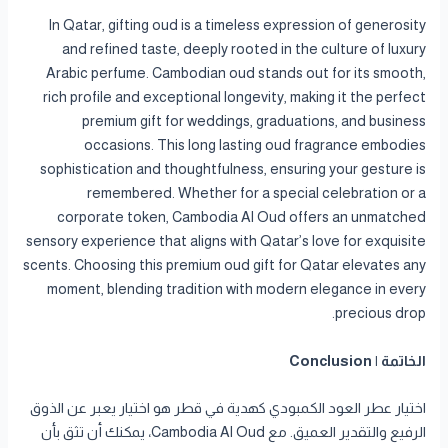
In Qatar, gifting oud is a timeless expression of generosity
and refined taste, deeply rooted in the culture of luxury
Arabic perfume. Cambodian oud stands out for its smooth,
rich profile and exceptional longevity, making it the perfect
premium gift for weddings, graduations, and business
occasions. This long lasting oud fragrance embodies
sophistication and thoughtfulness, ensuring your gesture is
remembered. Whether for a special celebration or a
corporate token, Cambodia Al Oud offers an unmatched
sensory experience that aligns with Qatar’s love for exquisite
scents. Choosing this premium oud gift for Qatar elevates any
moment, blending tradition with modern elegance in every
precious drop.
الخاتمة | Conclusion
اختيار عطر العود الكمبودي كهدية في قطر هو اختيار يعبر عن الذوق
الرفيع والتقدير العميق. مع Cambodia Al Oud، يمكنك أن تثق بأن