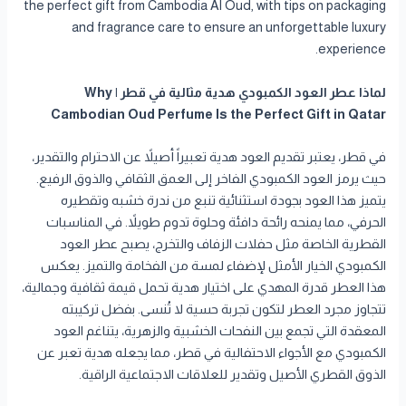
the perfect gift from Cambodia Al Oud, with tips on packaging
and fragrance care to ensure an unforgettable luxury
experience.
لماذا عطر العود الكمبودي هدية مثالية في قطر | Why
Cambodian Oud Perfume Is the Perfect Gift in Qatar
في قطر، يعتبر تقديم العود هدية تعبيراً أصيلاً عن الاحترام والتقدير،
حيث يرمز العود الكمبودي الفاخر إلى العمق الثقافي والذوق الرفيع.
يتميز هذا العود بجودة استثنائية تنبع من ندرة خشبه وتقطيره
الحرفي، مما يمنحه رائحة دافئة وحلوة تدوم طويلاً. في المناسبات
القطرية الخاصة مثل حفلات الزفاف والتخرج، يصبح عطر العود
الكمبودي الخيار الأمثل لإضفاء لمسة من الفخامة والتميز. يعكس
هذا العطر قدرة المهدي على اختيار هدية تحمل قيمة ثقافية وجمالية،
تتجاوز مجرد العطر لتكون تجربة حسية لا تُنسى. بفضل تركيبته
المعقدة التي تجمع بين النفحات الخشبية والزهرية، يتناغم العود
الكمبودي مع الأجواء الاحتفالية في قطر، مما يجعله هدية تعبر عن
الذوق القطري الأصيل وتقدير للعلاقات الاجتماعية الراقية.