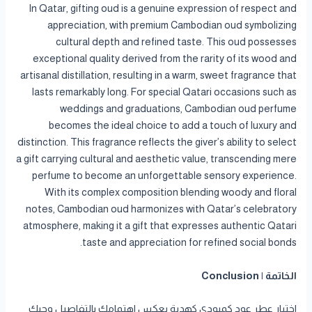
In Qatar, gifting oud is a genuine expression of respect and
appreciation, with premium Cambodian oud symbolizing
cultural depth and refined taste. This oud possesses
exceptional quality derived from the rarity of its wood and
artisanal distillation, resulting in a warm, sweet fragrance that
lasts remarkably long. For special Qatari occasions such as
weddings and graduations, Cambodian oud perfume
becomes the ideal choice to add a touch of luxury and
distinction. This fragrance reflects the giver’s ability to select
a gift carrying cultural and aesthetic value, transcending mere
perfume to become an unforgettable sensory experience.
With its complex composition blending woody and floral
notes, Cambodian oud harmonizes with Qatar’s celebratory
atmosphere, making it a gift that expresses authentic Qatari
taste and appreciation for refined social bonds.
الخاتمة | Conclusion
اختيار عطر عود كمبودي كهدية يعكس اهتمامك بالتفاصيل وحبك