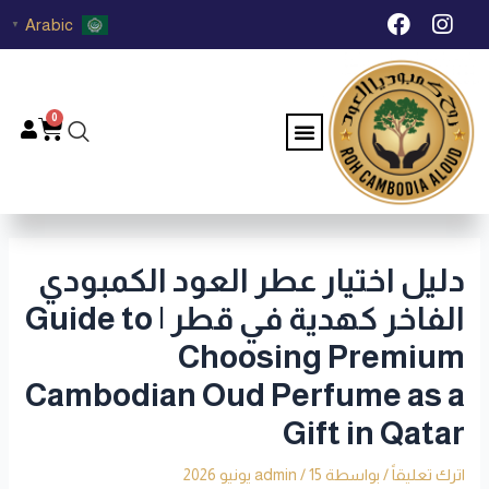
خطي
Post
F
I
Arabic
▼
لى
navigation
a
n
c
s
لمحتوى
e
t
b
a
0
Menu
Cart
o
g
o
r
k
a
m
دليل اختيار عطر العود الكمبودي
الفاخر كهدية في قطر | Guide to
Choosing Premium
Cambodian Oud Perfume as a
Gift in Qatar
اترك تعليقاً
/ بواسطة
15 يونيو 2026
/
admin