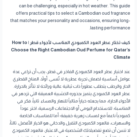
can be challenging, especially in hot weather. This guide
offers practical tips to select a Cambodian oud fragrance
that matches your personality and occasions, ensuring long-
lasting performance.
كيف تختار عطر العود الكمبودي المناسب لأجواء قطر | How to
Choose the Right Cambodian Oud Perfume for Qatar’s
Climate
عند اختيار عطر العود الكمبودي الفاخر في قطر، يجب أن تراعي عدة
عوامل أساسية لضمان تجربة عطرية لا تُنسى. أولاً، المناخ القطري
الحار والرطب يتطلب عطوراً ذات ثباتية عالية ورائحة لا تتأثر بالحرارة.
عطر العود الكمبودي يتميز بجذوره الخشبية العميقة التي تزدهر في
الأجواء الحارة، مما يجعله خياراً مثالياً للنهار والمساء. ثانياً، فكر في
المناسبة: للاستخدام اليومي أو الاجتماعات الرسمية، اختر عوداً
كمبودياً ناعماً مع لمسات زهرية خفيفة؛ أما للمناسبات الخاصة
والسهرات، فالعود الكمبودي الثقيل والدخاني هو الخيار الأفضل. ثالثاً،
لا تنسَ أن تضع تفضيلاتك الشخصية في الاعتبار، فالعود الكمبودي