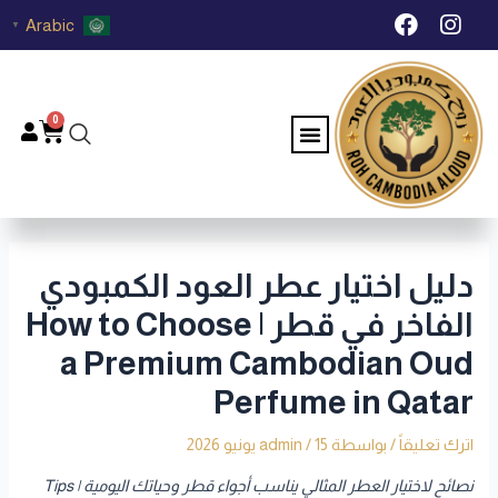
خطي
Post
F
I
Arabic
▼
لى
navigation
a
n
c
s
لمحتوى
e
t
b
a
0
Menu
Cart
o
g
o
r
k
a
m
دليل اختيار عطر العود الكمبودي
الفاخر في قطر | How to Choose
a Premium Cambodian Oud
Perfume in Qatar
اترك تعليقاً
/ بواسطة
15 يونيو 2026
/
admin
نصائح لاختيار العطر المثالي يناسب أجواء قطر وحياتك اليومية | Tips