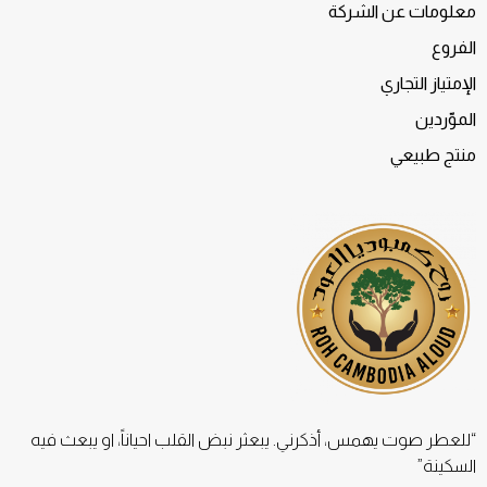
معلومات عن الشركة
الفروع
الإمتياز التجاري
الموّردين
منتج طبيعي
“للعطر صوت يهمس، أذكرني. يبعثر نبض القلب احياناً، او يبعث فيه
السكينة”